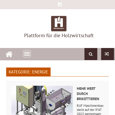
Skip
to
content
Plattform für die Holzwirtschaft
KATEGORIE:
ENERGIE
MEHR WERT
DURCH
BRIKETTIEREN
RUF Maschinenbau
stellt auf der IFAT
2022 gemeinsam