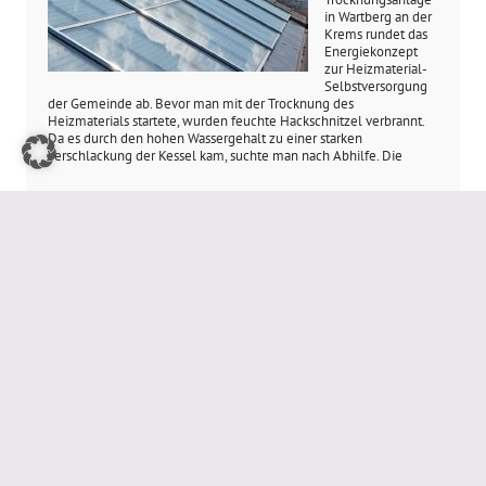
in Wartberg an der
Krems rundet das
Energiekonzept
zur Heizmaterial-
Selbstversorgung
der Gemeinde ab. Bevor man mit der Trocknung des
Heizmaterials startete, wurden feuchte Hackschnitzel verbrannt.
Da es durch den hohen Wassergehalt zu einer starken
Verschlackung der Kessel kam, suchte man nach Abhilfe. Die
>>>
Lösung lieferte Cona ...
ENERGIE
EIN BLICK IN DIE
BLACKBOX
FERMENTER
Was rührt sich im
Fermenter
? Die
Fachhochschule
Münster
forscht
nach