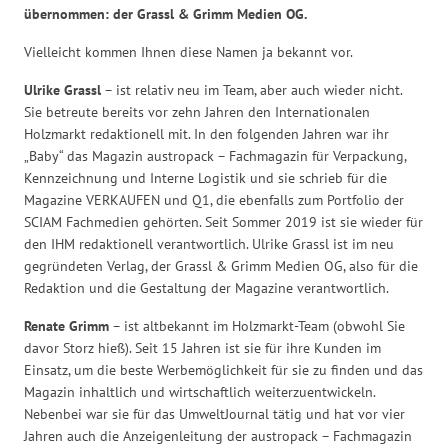
übernommen: der Grassl & Grimm Medien OG.
Vielleicht kommen Ihnen diese Namen ja bekannt vor.
Ulrike Grassl
– ist relativ neu im Team, aber auch wieder nicht.
Sie betreute bereits vor zehn Jahren den Internationalen
Holzmarkt redaktionell mit. In den folgenden Jahren war ihr
„Baby“ das Magazin austropack – Fachmagazin für Verpackung,
Kennzeichnung und Interne Logistik und sie schrieb für die
Magazine VERKAUFEN und Q1, die ebenfalls zum Portfolio der
SCIAM Fachmedien gehörten. Seit Sommer 2019 ist sie wieder für
den IHM redaktionell verantwortlich. Ulrike Grassl ist im neu
gegründeten Verlag, der Grassl & Grimm Medien OG, also für die
Redaktion und die Gestaltung der Magazine verantwortlich.
Renate Grimm
– ist altbekannt im Holzmarkt-Team (obwohl Sie
davor Storz hieß). Seit 15 Jahren ist sie für ihre Kunden im
Einsatz, um die beste Werbemöglichkeit für sie zu finden und das
Magazin inhaltlich und wirtschaftlich weiterzuentwickeln.
Nebenbei war sie für das UmweltJournal tätig und hat vor vier
Jahren auch die Anzeigenleitung der austropack – Fachmagazin