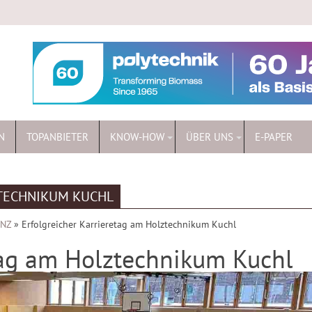
N
TOPANBIETER
KNOW-HOW
ÜBER UNS
E-PAPER
TECHNIKUM KUCHL
ENZ
»
Erfolgreicher Karrieretag am Holztechnikum Kuchl
etag am Holztechnikum Kuchl