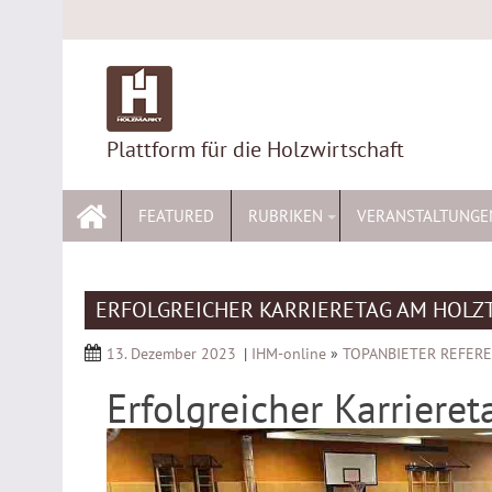
Skip
to
content
Plattform für die Holzwirtschaft
FEATURED
RUBRIKEN
VERANSTALTUNGE
ERFOLGREICHER KARRIERETAG AM HOLZ
13. Dezember 2023
|
IHM-online
»
TOPANBIETER REFER
Erfolgreicher Karrier