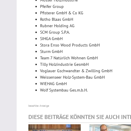
Pfeifer Group
Pfisterer GmbH & Co KG
Rotho Blaas GmbH
Rubner Holding AG
SCM Group S.P.A.
SIHGA GmbH
Stora Enso Wood Products GmbH
Sturm GmbH
Team 7 Natürlich Wohnen GmbH
Tilly Holzindustrie GesmbH
Voglauer Gschwandter & Zwilling GmbH
Weissenseer Holz-System-Bau GmbH
WIEHAG GmbH
Wolf Systembau Ges.m.b.H.
bezahlte Anzeige
DIESE BEITRÄGE KÖNNTEN SIE AUCH IN