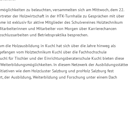
remöglichkeiten zu beleuchten, versammelten sich am Mittwoch, dem 22.
treter der Holzwirtschaft in der HTK-Turnhalle zu Gesprächen mit über
me ist exklusiv für aktive Mitglieder des Schulvereines Holztechnikum
Mitarbeiterinnen und Mitarbeiter von Morgen über Karrierechancen
bschlussarbeiten und Betriebspraktika besprechen.
um die Holzausbildung in Kuchl hat sich über die Jahre hinweg als
ngefangen vom Holztechnikum Kuchl über die Fachhochschule
chl für Tischler und der Einrichtungsberaterschule Kuchl bieten diese
 Weiterbildungsmöglichkeiten. In diesem Netzwerk der Ausbildungsstätte
itiativen wie dem Holzcluster Salzburg und proHolz Salzburg fest
rt, der Ausbildung, Weiterbildung und Forschung unter einem Dach