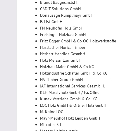
Brandl Bauges.m.b.H.
CAD-T Solutions GmbH
Donausäge Rumplmayr GmbH
F. List GmbH
FN Neuhofer Holz GmbH
Freisinger Holzbau GmbH
Fritz Egger GmbH & Co OG Holzwerkstoffe
Hasslacher Norica Timber
Herbert Handlos GesmbH
Holz Meissnitzer GmbH
Holzbau Maier GmbH & Co KG
Holzindustrie Schafler GmbH & Co KG
HS Timber Group GmbH
JAF International Services Ges.m.b.H.
KLH Massivholz GmbH / Fa. Offner
Kunex Vertriebs GmbH & Co. KG
LOC Holz GmbH & Ortner Holz GmbH
M. Kaindl OG
Mayr-Melnhof Holz Leoben GmbH
Microtec Srl
Mosser Holzindustrie