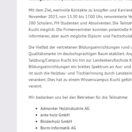
Mit dem Ziel, wertvolle Kontakte zu knüpfen und Karrie
November 2023, von 13.30 bis 17.00 Uhr, renommierte Ver
200 Schülern, FH-Studenten und Absolventen. Die Teilnah
Kuchl möglich. Die Firmenvertreter konnten potentielle 
informieren, aber auch mögliche Diplom- und Fachschula
Die Vielfalt der vertretenen Bildungseinrichtungen rund 
Qualitätsmarke im deutschsprachigen Raum etabliert. A
Salzburg/Campus Kuchl bis hin zur Landesberufsschule Ku
Bildungseinrichtungen ein breites Spektrum an Aus- und
ist auch die Holzbau- und Tischlerinnung durch Landesin
verankert. Dies hat zu einem Wissenscampus Kuchl gefüh
vereint.
Wir bedanken uns bei den Betrieben für die Teilnahme:
Admonter Holzindustrie AG
ante-holz GmbH
Binderholz GmbH
Borm-Informatik AG