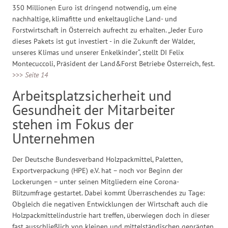
350 Millionen Euro ist dringend notwendig, um eine
nachhaltige, klimafitte und enkeltaugliche Land- und
Forstwirtschaft in Österreich aufrecht zu erhalten. „Jeder Euro
dieses Pakets ist gut investiert - in die Zukunft der Wälder,
unseres Klimas und unserer Enkelkinder“, stellt DI Felix
Montecuccoli, Präsident der Land&Forst Betriebe Österreich, fest.
>>> Seite 14
Arbeitsplatzsicherheit und
Gesundheit der Mitarbeiter
stehen im Fokus der
Unternehmen
Der Deutsche Bundesverband Holzpackmittel, Paletten,
Exportverpackung (HPE) e.V. hat – noch vor Beginn der
Lockerungen – unter seinen Mitgliedern eine Corona-
Blitzumfrage gestartet. Dabei kommt Überraschendes zu Tage:
Obgleich die negativen Entwicklungen der Wirtschaft auch die
Holzpackmittelindustrie hart treffen, überwiegen doch in dieser
fast ausschließlich von kleinen und mittelständischen geprägten