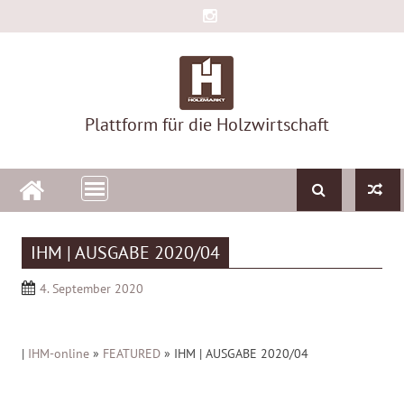
Skip
to
content
Plattform für die Holzwirtschaft
IHM | AUSGABE 2020/04
4. September 2020
|
IHM-online
»
FEATURED
»
IHM | AUSGABE 2020/04