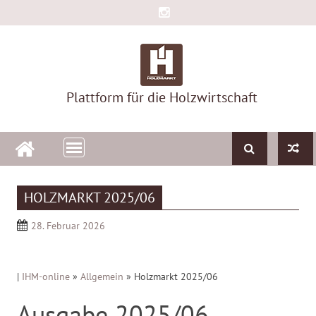
Skip
to
content
Plattform für die Holzwirtschaft
HOLZMARKT 2025/06
28. Februar 2026
|
IHM-online
»
Allgemein
»
Holzmarkt 2025/06
Ausgabe 2025/06