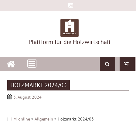
Skip
to
content
Plattform für die Holzwirtschaft
HOLZMARKT 2024/03
3. August 2024
|
IHM-online
»
Allgemein
»
Holzmarkt 2024/03