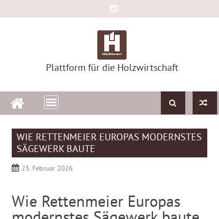
Skip
to
content
Plattform für die Holzwirtschaft
WIE RETTENMEIER EUROPAS MODERNSTES
SÄGEWERK BAUTE
23. Februar 2026
Wie Rettenmeier Europas
modernstes Sägewerk baute