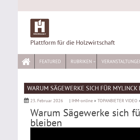
Skip
to
content
Plattform für die Holzwirtschaft
FEATURED
RUBRIKEN
VERANSTALTUNGE
WARUM SÄGEWERKE SICH FÜR MYLINCK 
23. Februar 2026
|
IHM-online
»
TOPANBIETER VIDEO
Warum Sägewerke sich für
bleiben