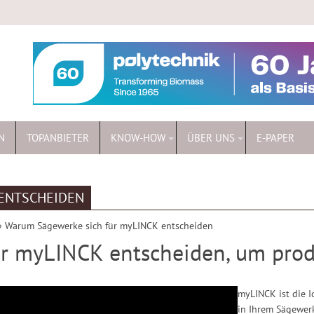
N
TOPANBIETER
KNOW-HOW
ÜBER UNS
E-PAPER
ENTSCHEIDEN
»
Warum Sägewerke sich für myLINCK entscheiden
 myLINCK entscheiden, um produk
myLINCK ist die I
in Ihrem Sägewer