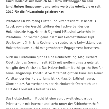
Kuchl bedankt sich herzlich bei Herrn Rettenegger für sein
langjähriges Engagement und seine wertvolle Arbeit, die er seit
2012 für die Privatschule geleistet hat.
Präsident KR Wolfgang Hutter und Vizepräsident Dr. Renatus
Capek sowie der Geschäftsführer des Fachverbandes der
Holzindustrie Mag. Heinrich Sigmund MSc, sind weiterhin im
Präsidium und werden gemeinsam mit Geschäftsführer Dipl.
Betriebswirt (FH) Hans Rechner die strategische Entwicklung des
Holztechnikums Kuchl mit gewohntem Engagement fortsetzen.
Auch im Kuratorium gibt es eine Neubesetzung: Mag. Herbert
Jöbstl, der das Gremium seit 2015 mit großem Einsatz geleitet
hat, gibt den Vorsitz ab. Das Holztechnikum Kuchl spricht ihm für
seine langjährige, konstruktive Mitarbeit großen Dank aus. Neuer
Vorsitzender des Kuratoriums ist KR Mag. Dr. Erlfried Taurer,
Obmann des Fachverbandes der Holzindustrie Österreich und
CEO der Constantia Industries AG.
Das Holztechnikum Kuchl ist eine europaweit einzigartige
Privatschule mit Internat und steht unter der Schirmherrschaft
des Fachverbands der Holzindustrie, der die Schule seit jeher