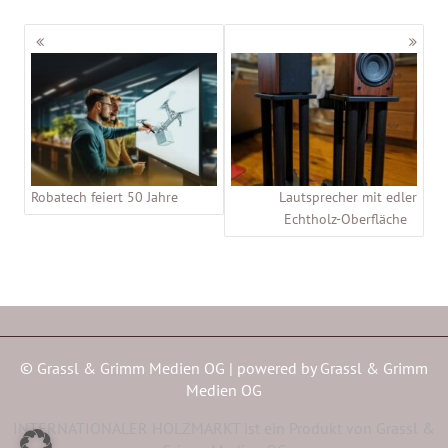
Beitragsnavigation
Robatech feiert 50 Jahre
Lautsprecher mit edler
Echtholz-Oberfläche
© Grassl & Grimm Medien OG | powered by
Grassl & Grimm
Medien OG
INTERNATIONALER HOLZMARKT ist ein Produkt von Grassl &