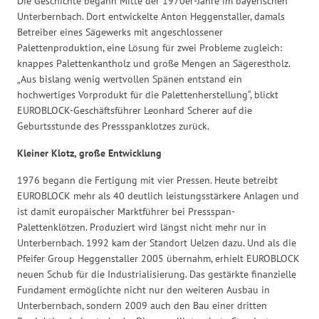
Die Geschichte begann Mitte der 1970er-Jahre im bayerischen
Unterbernbach. Dort entwickelte Anton Heggenstaller, damals
Betreiber eines Sägewerks mit angeschlossener
Palettenproduktion, eine Lösung für zwei Probleme zugleich:
knappes Palettenkantholz und große Mengen an Sägerestholz.
„Aus bislang wenig wertvollen Spänen entstand ein
hochwertiges Vorprodukt für die Palettenherstellung“, blickt
EUROBLOCK-Geschäftsführer Leonhard Scherer auf die
Geburtsstunde des Pressspanklotzes zurück.
Kleiner Klotz, große Entwicklung
1976 begann die Fertigung mit vier Pressen. Heute betreibt
EUROBLOCK mehr als 40 deutlich leistungsstärkere Anlagen und
ist damit europäischer Marktführer bei Pressspan-
Palettenklötzen. Produziert wird längst nicht mehr nur in
Unterbernbach. 1992 kam der Standort Uelzen dazu. Und als die
Pfeifer Group Heggenstaller 2005 übernahm, erhielt EUROBLOCK
neuen Schub für die Industrialisierung. Das gestärkte finanzielle
Fundament ermöglichte nicht nur den weiteren Ausbau in
Unterbernbach, sondern 2009 auch den Bau einer dritten