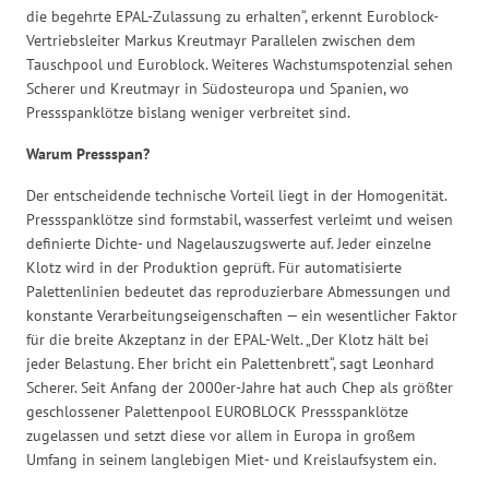
die begehrte EPAL-Zulassung zu erhalten“, erkennt Euroblock-
Vertriebsleiter Markus Kreutmayr Parallelen zwischen dem
Tauschpool und Euroblock. Weiteres Wachstumspotenzial sehen
Scherer und Kreutmayr in Südosteuropa und Spanien, wo
Pressspanklötze bislang weniger verbreitet sind.
Warum Pressspan?
Der entscheidende technische Vorteil liegt in der Homogenität.
Pressspanklötze sind formstabil, wasserfest verleimt und weisen
definierte Dichte- und Nagelauszugswerte auf. Jeder einzelne
Klotz wird in der Produktion geprüft. Für automatisierte
Palettenlinien bedeutet das reproduzierbare Abmessungen und
konstante Verarbeitungseigenschaften — ein wesentlicher Faktor
für die breite Akzeptanz in der EPAL-Welt. „Der Klotz hält bei
jeder Belastung. Eher bricht ein Palettenbrett“, sagt Leonhard
Scherer. Seit Anfang der 2000er-Jahre hat auch Chep als größter
geschlossener Palettenpool EUROBLOCK Pressspanklötze
zugelassen und setzt diese vor allem in Europa in großem
Umfang in seinem langlebigen Miet- und Kreislaufsystem ein.