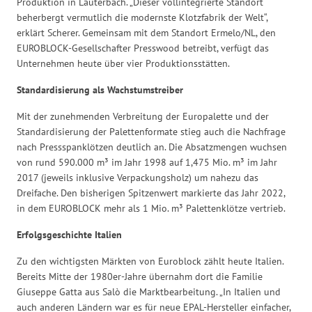
Produktion in Lauterbach. „Dieser vollintegrierte Standort
beherbergt vermutlich die modernste Klotzfabrik der Welt“,
erklärt Scherer. Gemeinsam mit dem Standort Ermelo/NL, den
EUROBLOCK-Gesellschafter Presswood betreibt, verfügt das
Unternehmen heute über vier Produktionsstätten.
Standardisierung als Wachstumstreiber
Mit der zunehmenden Verbreitung der Europalette und der
Standardisierung der Palettenformate stieg auch die Nachfrage
nach Pressspanklötzen deutlich an. Die Absatzmengen wuchsen
von rund 590.000 m³ im Jahr 1998 auf 1,475 Mio. m³ im Jahr
2017 (jeweils inklusive Verpackungsholz) um nahezu das
Dreifache. Den bisherigen Spitzenwert markierte das Jahr 2022,
in dem EUROBLOCK mehr als 1 Mio. m³ Palettenklötze vertrieb.
Erfolgsgeschichte Italien
Zu den wichtigsten Märkten von Euroblock zählt heute Italien.
Bereits Mitte der 1980er-Jahre übernahm dort die Familie
Giuseppe Gatta aus Salò die Marktbearbeitung. „In Italien und
auch anderen Ländern war es für neue EPAL-Hersteller einfacher,