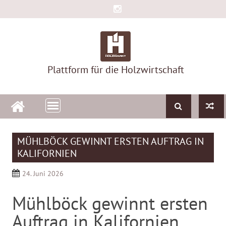
Skip
to
content
Plattform für die Holzwirtschaft
MÜHLBÖCK GEWINNT ERSTEN AUFTRAG IN
KALIFORNIEN
24. Juni 2026
Mühlböck gewinnt ersten
Auftrag in Kalifornien