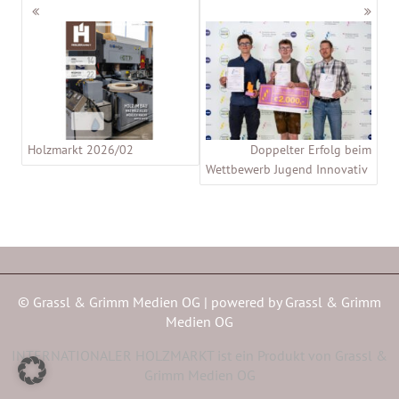
Beitragsnavigation
Holzmarkt 2026/02
Doppelter Erfolg beim
Wettbewerb Jugend Innovativ
© Grassl & Grimm Medien OG | powered by
Grassl & Grimm
Medien OG
INTERNATIONALER HOLZMARKT ist ein Produkt von Grassl &
Grimm Medien OG