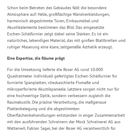
Schon beim Betreten des Gebäudes fällt die besondere
Atmosphäre auf: Helle, großflächige Wandverkleidungen,
harmonisch abgestimmte Türen, Einbaumöbel und
Akustikelemente bestimmen das Bild. Das eingesetzte
Eschen‑Schälfurnier zeigt dabei seine Stärken. Es ist ein
natürliches, lebendiges Material, das mit großen Blattbreiten und
ruhiger Maserung eine klare, zeitgemäße Ästhetik erzeugt.
Eine Expertise, die Räume prägt
Für die Umsetzung lieferte die Roser AG rund 10.000
Quadratmeter individuell gefertigtes Eschen‑Schälfurnier für
furnierte Spanplatten, vlieskaschierte Fixmaße und
mikroperforierte Akustikpaneele. Letztere sorgen nicht nur für
eine hochwertige Optik, sondern verbessern zugleich die
Raumakustik. Die präzise Verarbeitung, die maßgenaue
Plattenbelegung und die abgestimmten
Oberflächenbehandlungen entstanden in enger Zusammenarbeit
mit den ausführenden Schreinern der Mock Schreinerei AG aus
Wattenwil. Fabian Sager, bei der Roser AG verantwortlich für