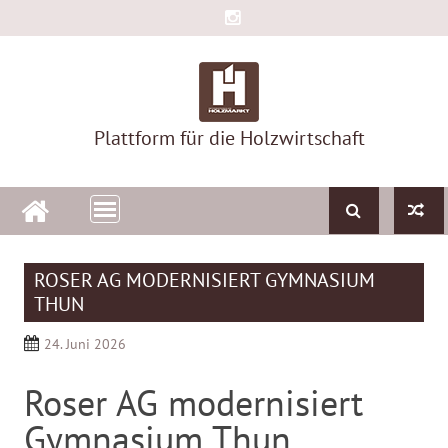
Skip
to
content
Plattform für die Holzwirtschaft
ROSER AG MODERNISIERT GYMNASIUM
THUN
24. Juni 2026
Roser AG modernisiert
Gymnasium Thun