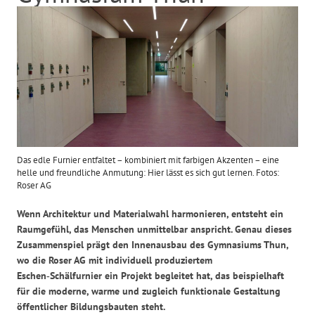
Das edle Furnier entfaltet – kombiniert mit farbigen Akzenten – eine
helle und freundliche Anmutung: Hier lässt es sich gut lernen. Fotos:
Roser AG
Wenn Architektur und Materialwahl harmonieren, entsteht ein
Raumgefühl, das Menschen unmittelbar anspricht. Genau dieses
Zusammenspiel prägt den Innenausbau des Gymnasiums Thun,
wo die Roser AG mit individuell produziertem
Eschen
‑
Sch
ä
lfurnier ein Projekt begleitet hat, das beispielhaft
f
ü
r die moderne, warme und zugleich funktionale Gestaltung
ö
ffentlicher Bildungsbauten steht.