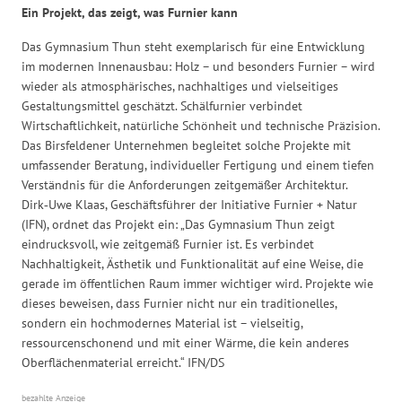
Ein Projekt, das zeigt, was Furnier kann
Das Gymnasium Thun steht exemplarisch für eine Entwicklung
im modernen Innenausbau: Holz – und besonders Furnier – wird
wieder als atmosphärisches, nachhaltiges und vielseitiges
Gestaltungsmittel geschätzt. Schälfurnier verbindet
Wirtschaftlichkeit, natürliche Schönheit und technische Präzision.
Das Birsfeldener Unternehmen begleitet solche Projekte mit
umfassender Beratung, individueller Fertigung und einem tiefen
Verständnis für die Anforderungen zeitgemäßer Architektur.
Dirk‑Uwe Klaas, Geschäftsführer der Initiative Furnier + Natur
(IFN), ordnet das Projekt ein: „Das Gymnasium Thun zeigt
eindrucksvoll, wie zeitgemäß Furnier ist. Es verbindet
Nachhaltigkeit, Ästhetik und Funktionalität auf eine Weise, die
gerade im öffentlichen Raum immer wichtiger wird. Projekte wie
dieses beweisen, dass Furnier nicht nur ein traditionelles,
sondern ein hochmodernes Material ist – vielseitig,
ressourcenschonend und mit einer Wärme, die kein anderes
Oberflächenmaterial erreicht.“ IFN/DS
bezahlte Anzeige