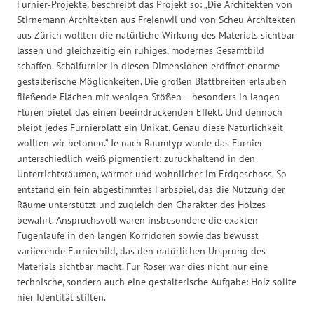
Furnier‑Projekte, beschreibt das Projekt so: „Die Architekten von
Stirnemann Architekten aus Freienwil und von Scheu Architekten
aus Zürich wollten die natürliche Wirkung des Materials sichtbar
lassen und gleichzeitig ein ruhiges, modernes Gesamtbild
schaffen. Schälfurnier in diesen Dimensionen eröffnet enorme
gestalterische Möglichkeiten. Die großen Blattbreiten erlauben
fließende Flächen mit wenigen Stößen – besonders in langen
Fluren bietet das einen beeindruckenden Effekt. Und dennoch
bleibt jedes Furnierblatt ein Unikat. Genau diese Natürlichkeit
wollten wir betonen.“ Je nach Raumtyp wurde das Furnier
unterschiedlich weiß pigmentiert: zurückhaltend in den
Unterrichtsräumen, wärmer und wohnlicher im Erdgeschoss. So
entstand ein fein abgestimmtes Farbspiel, das die Nutzung der
Räume unterstützt und zugleich den Charakter des Holzes
bewahrt. Anspruchsvoll waren insbesondere die exakten
Fugenläufe in den langen Korridoren sowie das bewusst
variierende Furnierbild, das den natürlichen Ursprung des
Materials sichtbar macht. Für Roser war dies nicht nur eine
technische, sondern auch eine gestalterische Aufgabe: Holz sollte
hier Identität stiften.