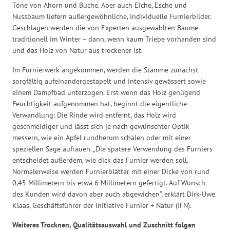
Töne von Ahorn und Buche. Aber auch Eiche, Esche und
Nussbaum liefern außergewöhnliche, individuelle Furnierbilder.
Geschlagen werden die von Experten ausgewählten Bäume
traditionell im Winter – dann, wenn kaum Triebe vorhanden sind
und das Holz von Natur aus trockener ist.
Im Furnierwerk angekommen, werden die Stämme zunächst
sorgfältig aufeinandergestapelt und intensiv gewässert sowie
einem Dampfbad unterzogen. Erst wenn das Holz genügend
Feuchtigkeit aufgenommen hat, beginnt die eigentliche
Verwandlung: Die Rinde wird entfernt, das Holz wird
geschmeidiger und lässt sich je nach gewünschter Optik
messern, wie ein Apfel rundherum schälen oder mit einer
speziellen Säge aufrauen. „Die spätere Verwendung des Furniers
entscheidet außerdem, wie dick das Furnier werden soll.
Normalerweise werden Furnierblätter mit einer Dicke von rund
0,45 Millimetern bis etwa 6 Millimetern gefertigt. Auf Wunsch
des Kunden wird davon aber auch abgewichen“, erklärt Dirk-Uwe
Klaas, Geschäftsführer der Initiative Furnier + Natur (IFN).
Weiteres Trocknen, Qualitätsauswahl und Zuschnitt folgen