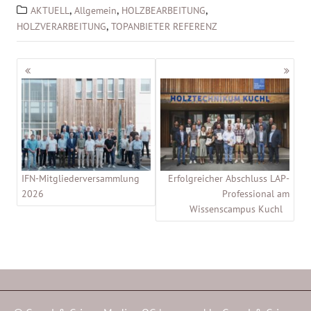
,
,
,
AKTUELL
Allgemein
HOLZBEARBEITUNG
,
HOLZVERARBEITUNG
TOPANBIETER REFERENZ
Beitragsnavigation
IFN-Mitgliederversammlung
Erfolgreicher Abschluss LAP-
2026
Professional am
Wissenscampus Kuchl