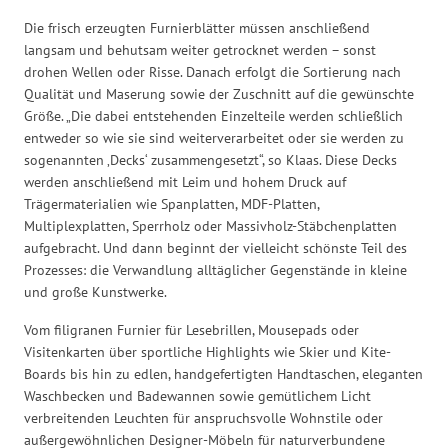
Die frisch erzeugten Furnierblätter müssen anschließend
langsam und behutsam weiter getrocknet werden – sonst
drohen Wellen oder Risse. Danach erfolgt die Sortierung nach
Qualität und Maserung sowie der Zuschnitt auf die gewünschte
Größe. „Die dabei entstehenden Einzelteile werden schließlich
entweder so wie sie sind weiterverarbeitet oder sie werden zu
sogenannten ‚Decks‘ zusammengesetzt“, so Klaas. Diese Decks
werden anschließend mit Leim und hohem Druck auf
Trägermaterialien wie Spanplatten, MDF-Platten,
Multiplexplatten, Sperrholz oder Massivholz-Stäbchenplatten
aufgebracht. Und dann beginnt der vielleicht schönste Teil des
Prozesses: die Verwandlung alltäglicher Gegenstände in kleine
und große Kunstwerke.
Vom filigranen Furnier für Lesebrillen, Mousepads oder
Visitenkarten über sportliche Highlights wie Skier und Kite-
Boards bis hin zu edlen, handgefertigten Handtaschen, eleganten
Waschbecken und Badewannen sowie gemütlichem Licht
verbreitenden Leuchten für anspruchsvolle Wohnstile oder
außergewöhnlichen Designer-Möbeln für naturverbundene