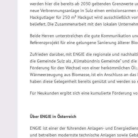
werden hier die bereits ab 2030 geltenden Grenzwerte um 
neue Verbrennungsanlage in Sulz einen emissionsarmen un
Hackgutlager für 250 m³ Hackgut wird ausschließlich v
beliefert. Die Zusammenarbeit mit den lokalen Unternehm
Beide Herren unterstreichen die gute Kommunikation und
Referenzprojekt für eine gelungene Sanierung älterer Bi
Zufrieden darüber, mit ENGIE die regionale und nachhalt
die Gemeinde Sulz als „Klimabündnis Gemeinde“ und die
Förderung für den Wechsel von einer herkömmlichen Öl-,
Wärmeerzeugung aus Biomasse, ist ein Anschluss an das 
haben diese Gelegenheit bereits genützt und werden so 
Für Neukunden ergibt sich eine kumulierte Förderung vo
Über ENGIE in Österreich
ENGIE ist einer der führenden Anlagen- und Energiedienst
und betreiben modernste technische Anlagen sowie Gebä