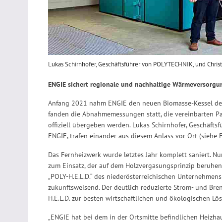
Lukas Schirnhofer, Geschäftsführer von POLYTECHNIK, und Chri
ENGIE sichert regionale und nachhaltige Wärmeversorgun
Anfang 2021 nahm ENGIE den neuen Biomasse-Kessel der 
fanden die Abnahmemessungen statt, die vereinbarten P
offiziell übergeben werden. Lukas Schirnhofer, Geschäft
ENGIE, trafen einander aus diesem Anlass vor Ort (siehe F
Das Fernheizwerk wurde letztes Jahr komplett saniert. 
zum Einsatz, der auf dem Holzvergasungsprinzip beruhend
„POLY-H.E.L.D.“ des niederösterreichischen Unternehmens 
zukunftsweisend. Der deutlich reduzierte Strom- und Br
H.E.L.D. zur besten wirtschaftlichen und ökologischen Lös
„ENGIE hat bei dem in der Ortsmitte befindlichen Heizh