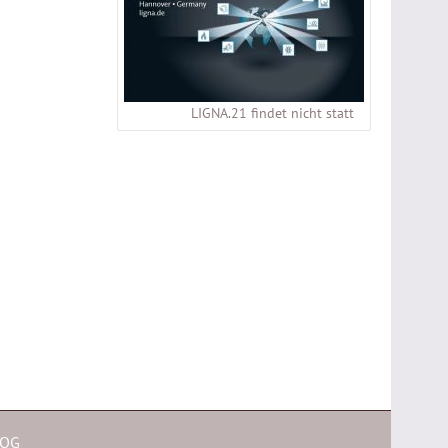
LIGNA.21 findet nicht statt
 OG