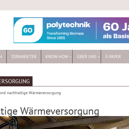
N
TOPANBIETER
KNOW-HOW
ÜBER UNS
E-PAPER
VERSORGUNG
 und nachhaltige Wärmeversorgung
ltige Wärmeversorgung