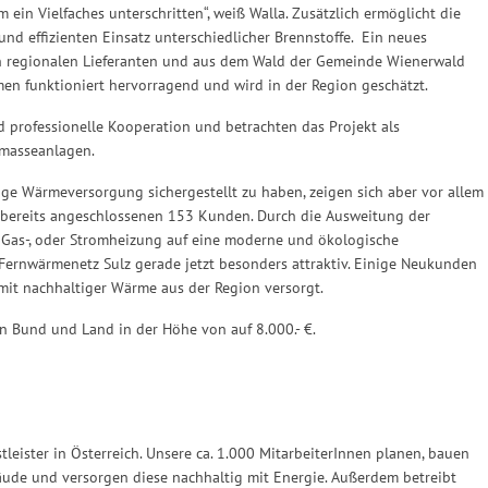
ein Vielfaches unterschritten“, weiß Walla. Zusätzlich ermöglicht die
d effizienten Einsatz unterschiedlicher Brennstoffe. Ein neues
on regionalen Lieferanten und aus dem Wald der Gemeinde Wienerwald
en funktioniert hervorragend und wird in der Region geschätzt.
 professionelle Kooperation und betrachten das Projekt als
omasseanlagen.
ige Wärmeversorgung sichergestellt zu haben, zeigen sich aber vor allem
 bereits angeschlossenen 153 Kunden. Durch die Ausweitung der
 Gas-, oder Stromheizung auf eine moderne und ökologische
Fernwärmenetz Sulz gerade jetzt besonders attraktiv. Einige Neukunden
mit nachhaltiger Wärme aus der Region versorgt.
n Bund und Land in der Höhe von auf 8.000.- €.
leister in Österreich. Unsere ca. 1.000 MitarbeiterInnen planen, bauen
ude und versorgen diese nachhaltig mit Energie. Außerdem betreibt