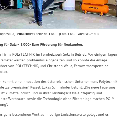
stoph Walla, Fernwärmeexperte bei ENGIE (Foto: ENGIE Austria GmbH)
g für Sulz –
8.000.- Euro Förderung für Neukunden.
Firma POLYTECHNIK im Fernheizwerk Sulz in Betrieb. Vor einigen Tagen
arameter werden problemlos eingehalten und so konnte die Anlage
sführer von POLYTECHNIK, und Christoph Walla, Fernwärmeexperte bei
oto).
Nun kommt eine Innovation des österreichischen Unternehmens Polytechni
e „zero-emission“ Kessel. Lukas Schirnhofer betont: „Die neue Feuerung
ist klimafreundlich und in ihrer Leistungsklasse einzigartig und
ennstoffverbrauch sowie die Technologie ohne Filteranlage machen POLY-
ung“.
aus ganz besonderen Wert auf niedrige Emissionswerte gelegt und es