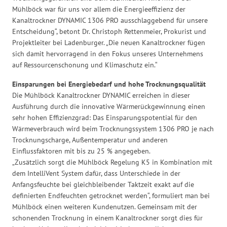
Mühlböck war für uns vor allem die Energieeffizienz der
Kanaltrockner DYNAMIC 1306 PRO ausschlaggebend für unsere
Entscheidung“, betont Dr. Christoph Rettenmeier, Prokurist und
Projektleiter bei Ladenburger. „Die neuen Kanaltrockner fügen
sich damit hervorragend in den Fokus unseres Unternehmens
auf Ressourcenschonung und Klimaschutz ein.“
Einsparungen bei Energiebedarf und hohe Trocknungsqualität
Die Mühlböck Kanaltrockner DYNAMIC erreichen in dieser
Ausführung durch die innovative Wärmerückgewinnung einen
sehr hohen Effizienzgrad: Das Einsparungspotential für den
Wärmeverbrauch wird beim Trocknungssystem 1306 PRO je nach
Trocknungscharge, Außentemperatur und anderen
Einflussfaktoren mit bis zu 25 % angegeben.
„Zusätzlich sorgt die Mühlböck Regelung K5 in Kombination mit
dem IntelliVent System dafür, dass Unterschiede in der
Anfangsfeuchte bei gleichbleibender Taktzeit exakt auf die
definierten Endfeuchten getrocknet werden“, formuliert man bei
Mühlböck einen weiteren Kundenutzen. Gemeinsam mit der
schonenden Trocknung in einem Kanaltrockner sorgt dies für