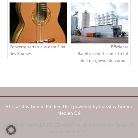
Konzertgitarren aus dem Filet
Effiziente
des Baumes
Bandtrocknertechnik treibt
die Energiewende voran
© Grassl & Grimm Medien OG | powered by
Grassl & Grimm
Medien OG
INTERNATIONALER HOLZMARKT ist ein Produkt von Grassl &
Grimm Medien OG