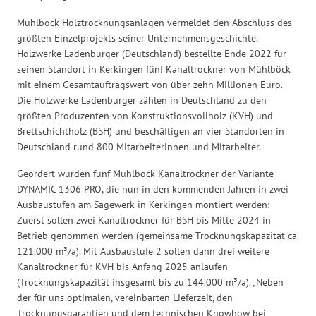
Mühlböck Holztrocknungsanlagen vermeldet den Abschluss des
größten Einzelprojekts seiner Unternehmensgeschichte.
Holzwerke Ladenburger (Deutschland) bestellte Ende 2022 für
seinen Standort in Kerkingen fünf Kanaltrockner von Mühlböck
mit einem Gesamtauftragswert von über zehn Millionen Euro.
Die Holzwerke Ladenburger zählen in Deutschland zu den
größten Produzenten von Konstruktionsvollholz (KVH) und
Brettschichtholz (BSH) und beschäftigen an vier Standorten in
Deutschland rund 800 Mitarbeiterinnen und Mitarbeiter.
Geordert wurden fünf Mühlböck Kanaltrockner der Variante
DYNAMIC 1306 PRO, die nun in den kommenden Jahren in zwei
Ausbaustufen am Sägewerk in Kerkingen montiert werden:
Zuerst sollen zwei Kanaltrockner für BSH bis Mitte 2024 in
Betrieb genommen werden (gemeinsame Trocknungskapazität ca.
121.000 m³/a). Mit Ausbaustufe 2 sollen dann drei weitere
Kanaltrockner für KVH bis Anfang 2025 anlaufen
(Trocknungskapazität insgesamt bis zu 144.000 m³/a). „Neben
der für uns optimalen, vereinbarten Lieferzeit, den
Trocknungsgarantien und dem technischen Knowhow bei