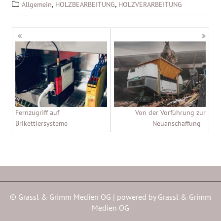
,
,
Allgemein
HOLZBEARBEITUNG
HOLZVERARBEITUNG
Beitragsnavigation
Fernzugriff auf
Von der Vorführung zur
Brikettiersysteme
Neuanschaffung
© Grassl & Grimm Medien OG | powered by
Grassl & Grimm
Medien OG