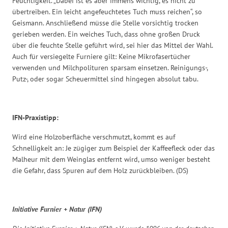
Feuchtigkeit. „Dabei ist es aber immens wichtig, es nicht zu
übertreiben. Ein leicht angefeuchtetes Tuch muss reichen“, so
Geismann. Anschließend müsse die Stelle vorsichtig trocken
gerieben werden. Ein weiches Tuch, dass ohne großen Druck
über die feuchte Stelle geführt wird, sei hier das Mittel der Wahl.
Auch für versiegelte Furniere gilt: Keine Mikrofasertücher
verwenden und Milchpolituren sparsam einsetzen. Reinigungs-,
Putz-, oder sogar Scheuermittel sind hingegen absolut tabu.
IFN-Praxistipp:
Wird eine Holzoberfläche verschmutzt, kommt es auf
Schnelligkeit an: Je zügiger zum Beispiel der Kaffeefleck oder das
Malheur mit dem Weinglas entfernt wird, umso weniger besteht
die Gefahr, dass Spuren auf dem Holz zurückbleiben. (DS)
Initiative Furnier + Natur (IFN)