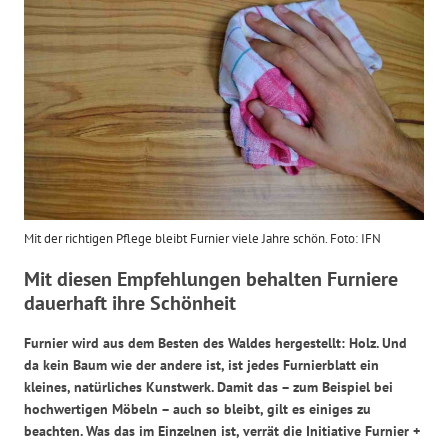
Mit der richtigen Pflege bleibt Furnier viele Jahre schön. Foto: IFN
Mit diesen Empfehlungen behalten
Furniere
dauerhaft ihre Schönheit
Furnier wird aus dem Besten des Waldes hergestellt: Holz. Und
da kein Baum wie der andere ist, ist jedes Furnierblatt ein
kleines, natürliches Kunstwerk. Damit das – zum Beispiel bei
hochwertigen Möbeln – auch so bleibt, gilt es einiges zu
beachten. Was das im Einzelnen ist, verrät die Initiative Furnier +