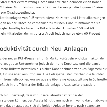
uf drei Meter extrem wenig Fläche und erreichen dennoch einen hohen
 Mit einer Motorleistung von 37 Kilowatt erzeugen die Lignum R6 einen
 pro Quadratzentimeter.
 Brikettieranlagen von RUF verschiedene Holzarten und Materialkörnungen
ngen an der Maschine vornehmen zu müssen. Dabei funktionieren sie
h, gleichmäßig hochwertige Briketts in den Abmaßen 150 mal 60
 ein Mitarbeiter, der mit dieser Arbeit jedoch nur zu etwa 60 Prozent
roduktivität durch Neu-Anlagen
 der neuen RUF-Pressen sind für Marko Košćal ein wichtiger Faktor, den
überzeugt den Unternehmer jedoch der hohe Durchsatz und die damit
el mehr Briketts herstellen als bisher. Daher nehmen wir auch Sägemehl au
, für uns aber kein Problem.“ Die Holzspezialisten mischen die feuchten
n Trommeltrockner, von wo aus sie über eine Absaugleitung in Spänesilo
ßlich in die Trichter der Brikettieranlagen. Alles weitere passiert
 Ich bin überzeugt, dass wir unsere Jahreskapazität bei der
h steigern können. Der Absatz hängt dann noch ein wenig davon ab, wan
gehe davon aus, dass sich die beiden Anlagen bereits nach spätestens