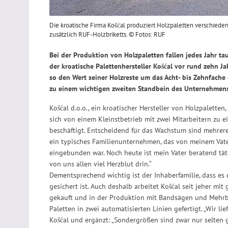
Die kroatische Firma Košćal produziert Holzpaletten verschiede
zusätzlich RUF-Holzbriketts. © Fotos: RUF
Bei der Produktion von Holzpaletten fallen jedes Jahr ta
der kroatische Palettenhersteller Košćal vor rund zehn Ja
so den Wert seiner Holzreste um das Acht- bis Zehnfache
zu einem wichtigen zweiten Standbein des Unternehmens
Košćal d.o.o., ein kroatischer Hersteller von Holzpaletten
sich von einem Kleinstbetrieb mit zwei Mitarbeitern zu 
beschäftigt. Entscheidend für das Wachstum sind mehrere 
ein typisches Familienunternehmen, das von meinem Vate
eingebunden war. Noch heute ist mein Vater beratend tä
von uns allen viel Herzblut drin.“
Dementsprechend wichtig ist der Inhaberfamilie, dass es 
gesichert ist. Auch deshalb arbeitet Košćal seit jeher mi
gekauft und in der Produktion mit Bandsägen und Mehrbl
Paletten in zwei automatisierten Linien gefertigt. „Wir l
Košćal und ergänzt: „Sondergrößen sind zwar nur selten g