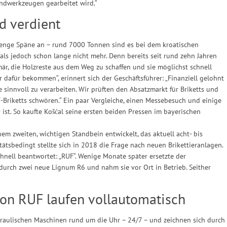
Handwerkzeugen gearbeitet wird.“
d verdient
Menge Späne an – rund 7000 Tonnen sind es bei dem kroatischen
als jedoch schon lange nicht mehr. Denn bereits seit rund zehn Jahren
är, die Holzreste aus dem Weg zu schaffen und sie möglichst schnell
dafür bekommen“, erinnert sich der Geschäftsführer: „Finanziell gelohnt
e sinnvoll zu verarbeiten. Wir prüften den Absatzmarkt für Briketts und
-Briketts schwören.“ Ein paar Vergleiche, einen Messebesuch und einige
r ist. So kaufte Košćal seine ersten beiden Pressen im bayerischen
nem zweiten, wichtigen Standbein entwickelt, das aktuell acht- bis
ätsbedingt stellte sich in 2018 die Frage nach neuen Brikettieranlagen.
chnell beantwortet: „RUF“. Wenige Monate später ersetzte der
durch zwei neue Lignum R6 und nahm sie vor Ort in Betrieb. Seither
von RUF laufen vollautomatisch
draulischen Maschinen rund um die Uhr – 24/7 – und zeichnen sich durch