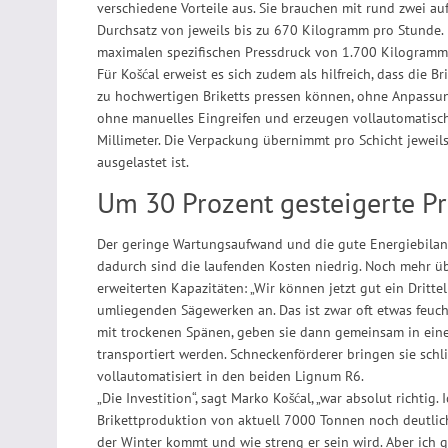
verschiedene Vorteile aus. Sie brauchen mit rund zwei a
Durchsatz von jeweils bis zu 670 Kilogramm pro Stunde.
maximalen spezifischen Pressdruck von 1.700 Kilogramm
Für Košćal erweist es sich zudem als hilfreich, dass die
zu hochwertigen Briketts pressen können, ohne Anpassu
ohne manuelles Eingreifen und erzeugen vollautomatisc
Millimeter. Die Verpackung übernimmt pro Schicht jeweils
ausgelastet ist.
Um 30 Prozent gesteigerte P
Der geringe Wartungsaufwand und die gute Energiebilanz
dadurch sind die laufenden Kosten niedrig. Noch mehr 
erweiterten Kapazitäten: „Wir können jetzt gut ein Dritt
umliegenden Sägewerken an. Das ist zwar oft etwas feucht
mit trockenen Spänen, geben sie dann gemeinsam in eine
transportiert werden. Schneckenförderer bringen sie schlie
vollautomatisiert in den beiden Lignum R6.
„Die Investition“, sagt Marko Košćal, „war absolut richtig.
Brikettproduktion von aktuell 7000 Tonnen noch deutlic
der Winter kommt und wie streng er sein wird. Aber ich 