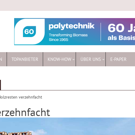
N
TOPANBIETER
KNOW-HOW
ÜBER UNS
E-PAPER
olzresten verzehnfacht
erzehnfacht