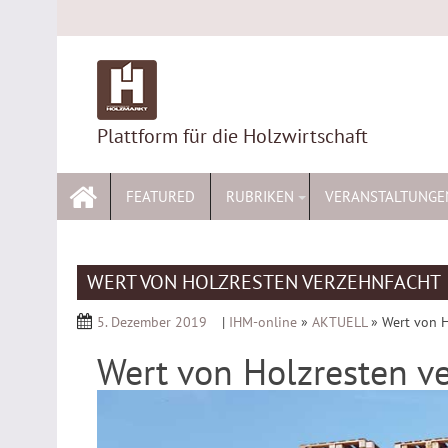
Skip
to
content
Plattform für die Holzwirtschaft
FEATURED
RUBRIKEN
VERANSTALTUNGE
WERT VON HOLZRESTEN VERZEHNFACHT
5. Dezember 2019
|
IHM-online
»
AKTUELL
»
Wert von H
Wert von Holzresten v