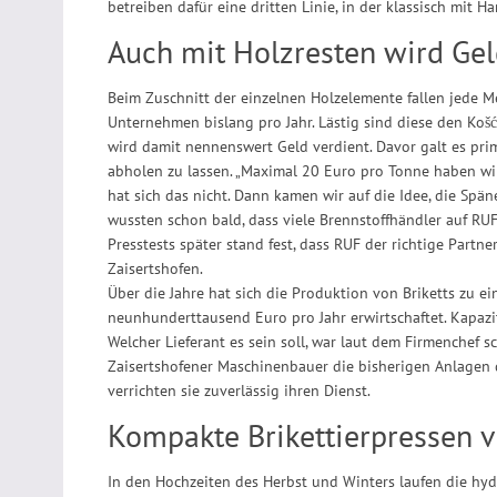
betreiben dafür eine dritten Linie, in der klassisch mit 
Auch mit Holzresten wird Gel
Beim Zuschnitt der einzelnen Holzelemente fallen jede 
Unternehmen bislang pro Jahr. Lästig sind diese den Košć
wird damit nennenswert Geld verdient. Davor galt es prim
abholen zu lassen. „Maximal 20 Euro pro Tonne haben wir 
hat sich das nicht. Dann kamen wir auf die Idee, die Spän
wussten schon bald, dass viele Brennstoffhändler auf RUF
Presstests später stand fest, dass RUF der richtige Partne
Zaisertshofen.
Über die Jahre hat sich die Produktion von Briketts zu ei
neunhunderttausend Euro pro Jahr erwirtschaftet. Kapazit
Welcher Lieferant es sein soll, war laut dem Firmenchef s
Zaisertshofener Maschinenbauer die bisherigen Anlagen 
verrichten sie zuverlässig ihren Dienst.
Kompakte Brikettierpressen 
In den Hochzeiten des Herbst und Winters laufen die hy