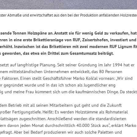
nster Abmaße und erwirtschaftet aus den bei der Produktion anfallenden Holzreste
usende Tonnen Holzspäne an. Anstatt sie für wenig Geld zu verkaufen, hat
hren in eine erste Brikettieranlage von RUF, Zaisertshofen, investiert und
 erhöht. Inzwischen ist das Brikettieren mit zwei modernen RUF Lignum R
 geworden, das etwa ein Drittel zum Gesamtumsatz beiträgt.
, setzt auf langfristige Planung. Seit seiner Gründung im Jahr 1994 hat er
einem mittelständischen Unternehmen entwickelt, das 80 Personen
Faktoren. Einen stellt Geschäftsführer Marko Košćal vornean: „Wir sind
r gegründet wurde und in das ich schon als Jugendlicher eng
tig und meine Frau kümmert sich um die kaufmännischen Dinge. Da steckt
dem Betrieb mit all seinen Mitarbeitern gut geht und die Zukunft
t großer Fertigungstiefe. Heißt: Es werden Holzstämme als Rohmaterial
attsägen zugeschnitten. Anschließend werden die standardisierten
iefern davon jeden Monat durchschnittlich 40.000 Stück aus“, erklärt Marko
efragt. Aber bei Bedarf produzieren wir auch solche Paletten und