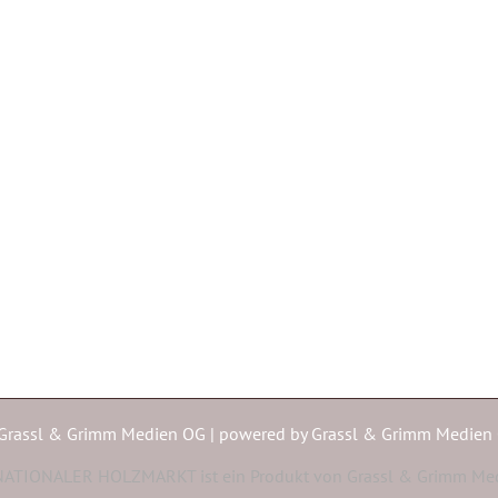
Grassl & Grimm Medien OG | powered by
Grassl & Grimm Medien
ATIONALER HOLZMARKT ist ein Produkt von Grassl & Grimm Me