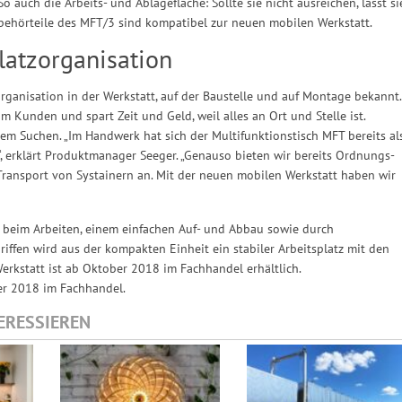
o auch die Arbeits- und Ablagefläche: Sollte sie nicht ausreichen, lässt si
ubehörteile des MFT/3 sind kompatibel zur neuen mobilen Werkstatt.
latzorganisation
zorganisation in der Werkstatt, auf der Baustelle und auf Montage bekannt.
m Kunden und spart Zeit und Geld, weil alles an Ort und Stelle ist.
ngem Suchen. „Im Handwerk hat sich der Multifunktionstisch MFT bereits al
 erklärt Produktmanager Seeger. „Genauso bieten wir bereits Ordnungs-
ansport von Systainern an. Mit der neuen mobilen Werkstatt haben wir
beim Arbeiten, einem einfachen Auf- und Abbau sowie durch
iffen wird aus der kompakten Einheit ein stabiler Arbeitsplatz mit den
erkstatt ist ab Oktober 2018 im Fachhandel erhältlich.
er 2018 im Fachhandel.
TERESSIEREN