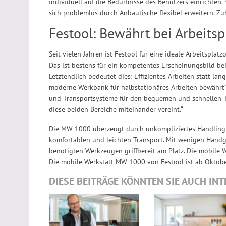
individuell auf die Bedürfnisse des Benutzers einrichten. S
sich problemlos durch Anbautische flexibel erweitern. Z
Festool: Bewährt bei Arbeitsp
Seit vielen Jahren ist Festool für eine ideale Arbeitsplat
Das ist bestens für ein kompetentes Erscheinungsbild bei
Letztendlich bedeutet dies: Effizientes Arbeiten statt la
moderne Werkbank für halbstationäres Arbeiten bewährt“,
und Transportsysteme für den bequemen und schnellen Tr
diese beiden Bereiche miteinander vereint.“
Die MW 1000 überzeugt durch unkompliziertes Handling 
komfortablen und leichten Transport. Mit wenigen Handgr
benötigten Werkzeugen griffbereit am Platz. Die mobile W
Die mobile Werkstatt MW 1000 von Festool ist ab Oktob
DIESE BEITRÄGE KÖNNTEN SIE AUCH IN