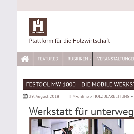
Skip
to
content
Plattform für die Holzwirtschaft
FEATURED
RUBRIKEN
VERANSTALTUNGE
FESTOOL MW 1000 – DIE MOBILE WERKS
29. August 2018
|
IHM-online
»
HOLZBEARBEITUNG
»
Werkstatt für unterweg