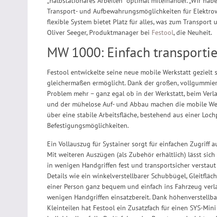
„halbstationäres Arbeiten“ optimal miteinander. „Wir habe
Transport- und Aufbewahrungsmöglichkeiten für Elektro
flexible System bietet Platz für alles, was zum Transport
Oliver Seeger, Produktmanager bei
Festool
, die Neuheit.
MW 1000: Einfach transportie
Festool entwickelte seine neue mobile Werkstatt gezielt s
gleichermaßen ermöglicht. Dank der großen, vollgummier
Problem mehr – ganz egal ob in der Werkstatt, beim Ver
und der mühelose Auf- und Abbau machen die mobile Werk
über eine stabile Arbeitsfläche, bestehend aus einer Loc
Befestigungsmöglichkeiten.
Ein Vollauszug für Systainer sorgt für einfachen Zugriff a
Mit weiteren Auszügen (als Zubehör erhältlich) lässt sic
in wenigen Handgriffen fest und transportsicher verstaut
Details wie ein winkelverstellbarer Schubbügel, Gleitflä
einer Person ganz bequem und einfach ins Fahrzeug verl
wenigen Handgriffen einsatzbereit. Dank höhenverstellba
Kleinteilen hat Festool ein Zusatzfach für einen SYS-Mini 