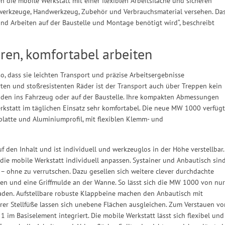
n die mobile Werkstatt mit einer flexiblen Arbeitsfläche und sicheren
werkzeuge, Handwerkzeug, Zubehör und Verbrauchsmaterial versehen. Da
 und Arbeiten auf der Baustelle und Montage benötigt wird“, beschreibt
ren, komfortabel arbeiten
o, dass sie leichten Transport und präzise Arbeitsergebnisse
ten und stoßresistenten Räder ist der Transport auch über Treppen kein
laden ins Fahrzeug oder auf der Baustelle. Ihre kompakten Abmessungen
statt im täglichen Einsatz sehr komfortabel. Die neue MW 1000 verfügt
hplatte und Aluminiumprofil, mit flexiblen Klemm- und
uf den Inhalt und ist individuell und werkzeuglos in der Höhe verstellbar.
h die mobile Werkstatt individuell anpassen. Systainer und Anbautisch sin
 – ohne zu verrutschen. Dazu gesellen sich weitere clever durchdachte
chen und eine Griffmulde an der Wanne. So lässt sich die MW 1000 von nur
aden. Aufstellbare robuste Klappbeine machen den Anbautisch mit
rer Stellfüße lassen sich unebene Flächen ausgleichen. Zum Verstauen vo
1 im Basiselement integriert. Die mobile Werkstatt lässt sich flexibel und