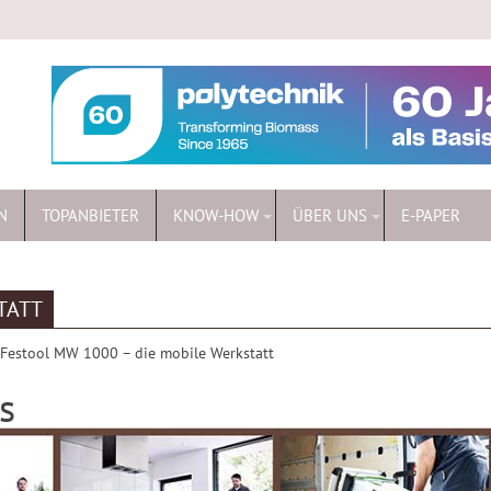
N
TOPANBIETER
KNOW-HOW
ÜBER UNS
E-PAPER
TATT
Festool MW 1000 – die mobile Werkstatt
s