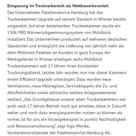
Einsparung im Trocknerbereich als Wettbewerbsvorteil
Das Unternehmen Palettenservice Hamburg hat das
Trockenkammer-Upgrade auf seinem Standort in Wismar bereits
umgesetzt: Auf einer bestehenden Trockenkammer wurde ein
1306 PRO Wärmerückgewinnungssystem von Mühlböck
installiert. Das Unternehmen produziert auf mehreren deutschen
Standorten und ermöglicht die Lieferung von jährlich mehr als
zehn Millionen Paletten an Kunden in ganz Europa. Am
Werksgelände in Wismar erledigen sechs Mühlböck
Trockenkammern seit 17 Jahren ihren konstanten
Trocknungsdienst. Letztes Jahr wurden nun vier dieser Kammern
einem Effizienz-Upgrade unterzogen. Dazu wurden neue
Ventilatoren, neue Heizregister, Serviceklappen, die Zu- und
Ablufteinheiten sowie zahlreiche weitere Anlagenelemente
verbaut. „Das Grundgehäuse unserer alten Trockenkammern war
auch nach 17 Jahren Betrieb noch gut erhalten, diese in Zukunft
weiter und noch dazu energiesparender nutzen zu können als
vorher, ist für uns ein Vorzeigebeispiel in punkto Nachhaltigkeit
und Ressourcenschonung“, sagt Ingo Mönke,
Vorstandsvorsitzender der Palettenservice Hamburg AG.