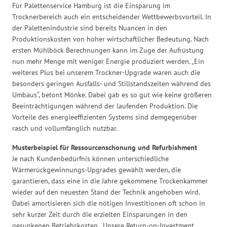
Für Palettenservice Hamburg ist die Einsparung im
Trocknerbereich auch ein entscheidender Wettbewerbsvorteil. In
der Palettenindustrie sind bereits Nuancen in den
Produktionskosten von hoher wirtschaftlicher Bedeutung. Nach
ersten Mühlböck Berechnungen kann im Zuge der Aufrüstung
nun mehr Menge mit weniger Energie produziert werden. „Ein
weiteres Plus bei unserem Trockner-Upgrade waren auch die
besonders geringen Ausfalls- und Stillstandszeiten während des
Umbaus“, betont Mönke. Dabei gab es so gut wie keine größeren
Beeinträchtigungen während der laufenden Produktion. Die
Vorteile des energieeffizienten Systems sind demgegenüber
rasch und vollumfänglich nutzbar.
Musterbeispiel für Ressourcenschonung und Refurbishment
Je nach Kundenbedürfnis können unterschiedliche
Wärmerückgewinnungs-Upgrades gewählt werden, die
garantieren, dass eine in die Jahre gekommene Trockenkammer
wieder auf den neuesten Stand der Technik angehoben wird.
Dabei amortisieren sich die nötigen Investitionen oft schon in
sehr kurzer Zeit durch die erzielten Einsparungen in den
gesunkenen Betriebskosten. „Unsere Return-on-Investment