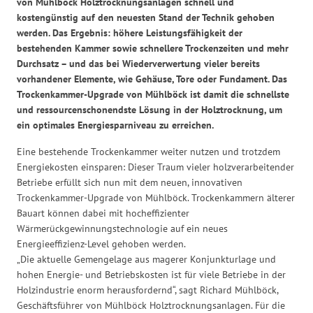
von Mühlböck Holztrocknungsanlagen schnell und
kostengünstig auf den neuesten Stand der Technik gehoben
werden. Das Ergebnis: höhere Leistungsfähigkeit der
bestehenden Kammer sowie schnellere Trockenzeiten und mehr
Durchsatz – und das bei Wiederverwertung vieler bereits
vorhandener Elemente, wie Gehäuse, Tore oder Fundament. Das
Trockenkammer-Upgrade von Mühlböck ist damit die schnellste
und ressourcenschonendste Lösung in der Holztrocknung, um
ein optimales Energiesparniveau zu erreichen.
Eine bestehende Trockenkammer weiter nutzen und trotzdem
Energiekosten einsparen: Dieser Traum vieler holzverarbeitender
Betriebe erfüllt sich nun mit dem neuen, innovativen
Trockenkammer-Upgrade von Mühlböck. Trockenkammern älterer
Bauart können dabei mit hocheffizienter
Wärmerückgewinnungstechnologie auf ein neues
Energieeffizienz-Level gehoben werden.
„Die aktuelle Gemengelage aus magerer Konjunkturlage und
hohen Energie- und Betriebskosten ist für viele Betriebe in der
Holzindustrie enorm herausfordernd“, sagt Richard Mühlböck,
Geschäftsführer von Mühlböck Holztrocknungsanlagen. Für die