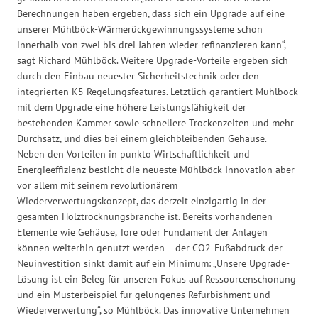
Berechnungen haben ergeben, dass sich ein Upgrade auf eine
unserer Mühlböck-Wärmerückgewinnungssysteme schon
innerhalb von zwei bis drei Jahren wieder refinanzieren kann“,
sagt Richard Mühlböck. Weitere Upgrade-Vorteile ergeben sich
durch den Einbau neuester Sicherheitstechnik oder den
integrierten K5 Regelungsfeatures. Letztlich garantiert Mühlböck
mit dem Upgrade eine höhere Leistungsfähigkeit der
bestehenden Kammer sowie schnellere Trockenzeiten und mehr
Durchsatz, und dies bei einem gleichbleibenden Gehäuse.
Neben den Vorteilen in punkto Wirtschaftlichkeit und
Energieeffizienz besticht die neueste Mühlböck-Innovation aber
vor allem mit seinem revolutionärem
Wiederverwertungskonzept, das derzeit einzigartig in der
gesamten Holztrocknungsbranche ist. Bereits vorhandenen
Elemente wie Gehäuse, Tore oder Fundament der Anlagen
können weiterhin genutzt werden – der CO2-Fußabdruck der
Neuinvestition sinkt damit auf ein Minimum: „Unsere Upgrade-
Lösung ist ein Beleg für unseren Fokus auf Ressourcenschonung
und ein Musterbeispiel für gelungenes Refurbishment und
Wiederverwertung“, so Mühlböck. Das innovative Unternehmen