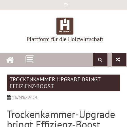
Skip
to
content
Plattform für die Holzwirtschaft
TROCKENKAMMER-UPGRADE BRINGT
EFFIZIENZ-BOOST
26. März 2024
Trockenkammer-Upgrade
bringt Effizienz-Boost