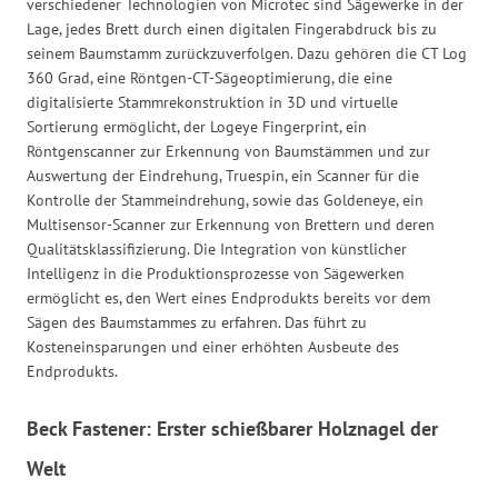
verschiedener Technologien von Microtec sind Sägewerke in der
Lage, jedes Brett durch einen digitalen Fingerabdruck bis zu
seinem Baumstamm zurückzuverfolgen. Dazu gehören die CT Log
360 Grad, eine Röntgen-CT-Sägeoptimierung, die eine
digitalisierte Stammrekonstruktion in 3D und virtuelle
Sortierung ermöglicht, der Logeye Fingerprint, ein
Röntgenscanner zur Erkennung von Baumstämmen und zur
Auswertung der Eindrehung, Truespin, ein Scanner für die
Kontrolle der Stammeindrehung, sowie das Goldeneye, ein
Multisensor-Scanner zur Erkennung von Brettern und deren
Qualitätsklassifizierung. Die Integration von künstlicher
Intelligenz in die Produktionsprozesse von Sägewerken
ermöglicht es, den Wert eines Endprodukts bereits vor dem
Sägen des Baumstammes zu erfahren. Das führt zu
Kosteneinsparungen und einer erhöhten Ausbeute des
Endprodukts.
Beck Fastener: Erster schießbarer Holznagel der
Welt