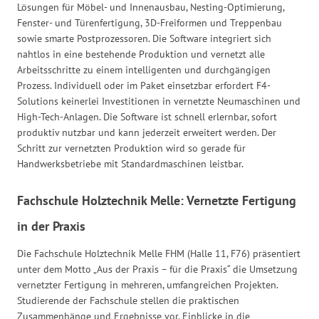
Lösungen für Möbel- und Innenausbau, Nesting-Optimierung,
Fenster- und Türenfertigung, 3D-Freiformen und Treppenbau
sowie smarte Postprozessoren. Die Software integriert sich
nahtlos in eine bestehende Produktion und vernetzt alle
Arbeitsschritte zu einem intelligenten und durchgängigen
Prozess. Individuell oder im Paket einsetzbar erfordert F4-
Solutions keinerlei Investitionen in vernetzte Neumaschinen und
High-Tech-Anlagen. Die Software ist schnell erlernbar, sofort
produktiv nutzbar und kann jederzeit erweitert werden. Der
Schritt zur vernetzten Produktion wird so gerade für
Handwerksbetriebe mit Standardmaschinen leistbar.
Fachschule Holztechnik Melle: Vernetzte Fertigung
in der Praxis
Die Fachschule Holztechnik Melle FHM (Halle 11, F76) präsentiert
unter dem Motto „Aus der Praxis – für die Praxis“ die Umsetzung
vernetzter Fertigung in mehreren, umfangreichen Projekten.
Studierende der Fachschule stellen die praktischen
Zusammenhänge und Ergebnisse vor. Einblicke in die