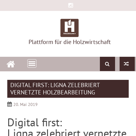
Skip
to
content
Plattform für die Holzwirtschaft
DIGITAL FIRST: LIGNA ZELEBRIERT
VERNETZTE HOLZBEARBEITUNG
20. Mai 2019
Digital first:
Ligna zelebriert vernetzte