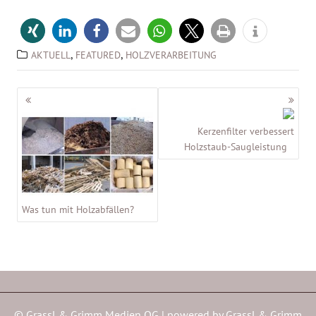
,
,
AKTUELL
FEATURED
HOLZVERARBEITUNG
Beitragsnavigation
Kerzenfilter verbessert
Holzstaub-Saugleistung
Was tun mit Holzabfällen?
© Grassl & Grimm Medien OG | powered by
Grassl & Grimm