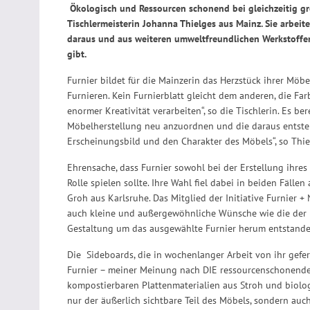
Ökologisch und Ressourcen schonend bei gleichzeitig grö
Tischlermeisterin Johanna Thielges aus Mainz. Sie arbeit
daraus und aus weiteren umweltfreundlichen Werkstoffen
gibt.
Furnier bildet für die Mainzerin das Herzstück ihrer Möbe
Furnieren. Kein Furnierblatt gleicht dem anderen, die Fa
enormer Kreativität verarbeiten“, so die Tischlerin. Es be
Möbelherstellung neu anzuordnen und die daraus entsteh
Erscheinungsbild und den Charakter des Möbels“, so Thie
Ehrensache, dass Furnier sowohl bei der Erstellung ihres
Rolle spielen sollte. Ihre Wahl fiel dabei in beiden Fäl
Groh aus Karlsruhe. Das Mitglied der Initiative Furnier + 
auch kleine und außergewöhnliche Wünsche wie die der M
Gestaltung um das ausgewählte Furnier herum entstanden“
Die Sideboards, die in wochenlanger Arbeit von ihr gefer
Furnier – meiner Meinung nach DIE ressourcenschonende 
kompostierbaren Plattenmaterialien aus Stroh und biolog
nur der äußerlich sichtbare Teil des Möbels, sondern auch