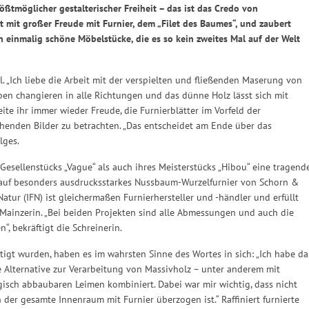
ßtmöglicher gestalterischer Freiheit – das ist das Credo von
et mit großer Freude mit Furnier, dem „Filet des Baumes“, und zaubert
 einmalig schöne Möbelstücke, die es so kein zweites Mal auf der Welt
l. „Ich liebe die Arbeit mit der verspielten und fließenden Maserung von
rben changieren in alle Richtungen und das dünne Holz lässt sich mit
reite ihr immer wieder Freude, die Furnierblätter im Vorfeld der
enden Bilder zu betrachten. „Das entscheidet am Ende über das
lges.
 Gesellenstücks „Vague“ als auch ihres Meisterstücks „Hibou“ eine tragend
len auf besonders ausdrucksstarkes Nussbaum-Wurzelfurnier von Schorn &
Natur (IFN) ist gleichermaßen Furnierhersteller und -händler und erfüllt
ainzerin. „Bei beiden Projekten sind alle Abmessungen und auch die
, bekräftigt die Schreinerin.
tigt wurden, haben es im wahrsten Sinne des Wortes in sich: „Ich habe da
Alternative zur Verarbeitung von Massivholz – unter anderem mit
isch abbaubaren Leimen kombiniert. Dabei war mir wichtig, dass nicht
 der gesamte Innenraum mit Furnier überzogen ist.“ Raffiniert furnierte