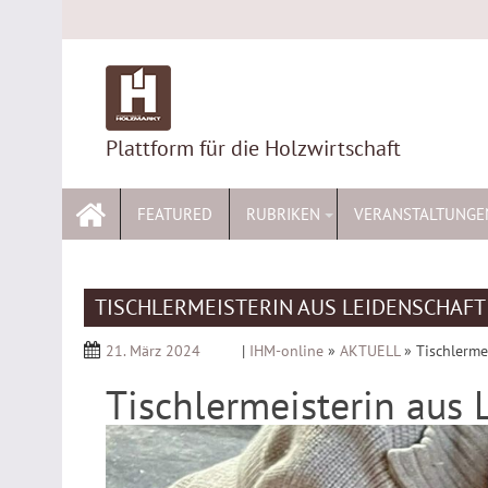
Skip
to
content
Plattform für die Holzwirtschaft
FEATURED
RUBRIKEN
VERANSTALTUNGE
TISCHLERMEISTERIN AUS LEIDENSCHAFT
21. März 2024
|
IHM-online
»
AKTUELL
»
Tischlerme
Tischlermeisterin aus 