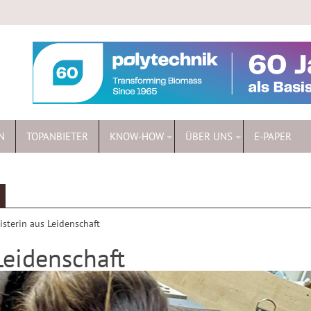
N
TOPANBIETER
KNOW-HOW
ÜBER UNS
E-PAPER
isterin aus Leidenschaft
Leidenschaft