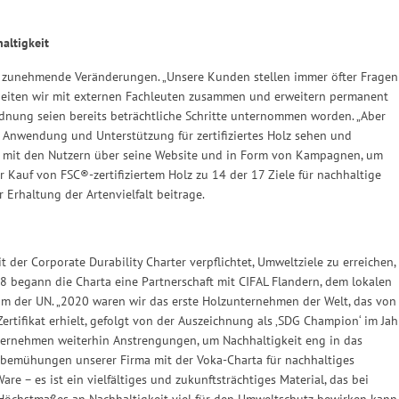
altigkeit
 zunehmende Veränderungen. „Unsere Kunden stellen immer öfter Fragen
arbeiten wir mit externen Fachleuten zusammen und erweitern permanent
rdnung seien bereits beträchtliche Schritte unternommen worden. „Aber
 Anwendung und Unterstützung für zertifiziertes Holz sehen und
h mit den Nutzern über seine Website und in Form von Kampagnen, um
er Kauf von FSC®-zertifiziertem Holz zu 14 der 17 Ziele für nachhaltige
Erhaltung der Artenvielfalt beitrage.
 der Corporate Durability Charter verpflichtet, Umweltziele zu erreichen,
8 begann die Charta eine Partnerschaft mit CIFAL Flandern, dem lokalen
 der UN. „2020 waren wir das erste Holzunternehmen der Welt, das von
rtifikat erhielt, gefolgt von der Auszeichnung als ‚SDG Champion‘ im Jah
nternehmen weiterhin Anstrengungen, um Nachhaltigkeit eng in das
sbemühungen unserer Firma mit der Voka-Charta für nachhaltiges
re – es ist ein vielfältiges und zukunftsträchtiges Material, das bei
Höchstmaßes an Nachhaltigkeit viel für den Umweltschutz bewirken kann.