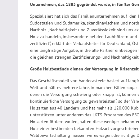
Unternehmen, das 1883 gegründet wurde, in fünfter Gener
Spezialisiert hat sich das Familienunternehmen auf den 
Südostasien und Südamerika, skandinavischem und nor
Hartholz. „Nachhaltigkeit und Zuverlässigkeit sind uns ext
Holz zu handeln, insbesondere bei den Laubhölzern und b
zertifiziert“, erklärt der Verkaufsleiter für Deutschland,
eine langfristige Aufgabe, in die alle Partner einbezoge
die gleichen strengen Zertifizierungs- und Nachhaltigkei
Große Holzbestände dienen der Versorgung in Krisenzei
Das Geschäftsmodell von Vandecasteele basiert auf langf
Welt und hält es mehrere Jahre, in manchen Fällen sogar Ja
denen die Versorgung schwierig oder knapp ist, können 
kontinuierliche Versorgung zu gewährleisten“, so der Van
Holzarten aus 40 Ländern und hat mehr als 120.000 Kubikm
unterstützen unter anderem das LKTS-Programm des FS
Holzarten fördern wollen, halten diese weniger bekannten
Holz einer bestimmten bekannten Holzart vorgeschrieben
Waldbewirtschaftung müssen wir es wagen, die richtige 