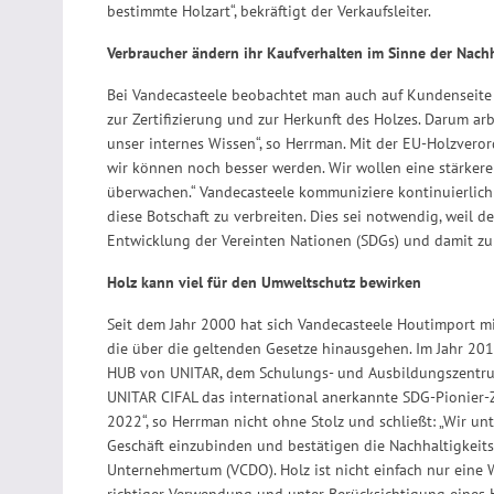
bestimmte Holzart“, bekräftigt der Verkaufsleiter.
Verbraucher ändern ihr Kaufverhalten im Sinne der Nachh
Bei Vandecasteele beobachtet man auch auf Kundenseite
zur Zertifizierung und zur Herkunft des Holzes. Darum 
unser internes Wissen“, so Herrman. Mit der EU-Holzvero
wir können noch besser werden. Wir wollen eine stärkere
überwachen.“ Vandecasteele kommuniziere kontinuierlic
diese Botschaft zu verbreiten. Dies sei notwendig, weil d
Entwicklung der Vereinten Nationen (SDGs) und damit zur 
Holz kann viel für den Umweltschutz bewirken
Seit dem Jahr 2000 hat sich Vandecasteele Houtimport mit
die über die geltenden Gesetze hinausgehen. Im Jahr 201
HUB von UNITAR, dem Schulungs- und Ausbildungszentrum
UNITAR CIFAL das international anerkannte SDG-Pionier-Ze
2022“, so Herrman nicht ohne Stolz und schließt: „Wir u
Geschäft einzubinden und bestätigen die Nachhaltigkeit
Unternehmertum (VCDO). Holz ist nicht einfach nur eine Wa
richtiger Verwendung und unter Berücksichtigung eines 