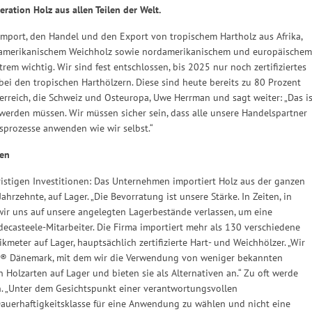
ation Holz aus allen Teilen der Welt.
Import, den Handel und den Export von tropischem Hartholz aus Afrika,
damerikanischem Weichholz sowie nordamerikanischem und europäischem
rem wichtig. Wir sind fest entschlossen, bis 2025 nur noch zertifiziertes
ei den tropischen Harthölzern. Diese sind heute bereits zu 80 Prozent
 Österreich, die Schweiz und Osteuropa, Uwe Herrman und sagt weiter: „Das i
n werden müssen. Wir müssen sicher sein, dass alle unsere Handelspartner
tsprozesse anwenden wie wir selbst.“
ten
ristigen Investitionen: Das Unternehmen importiert Holz aus der ganzen
hrzehnte, auf Lager. „Die Bevorratung ist unsere Stärke. In Zeiten, in
wir uns auf unsere angelegten Lagerbestände verlassen, um eine
decasteele-Mitarbeiter. Die Firma importiert mehr als 130 verschiedene
eter auf Lager, hauptsächlich zertifizierte Hart- und Weichhölzer. „Wir
C® Dänemark, mit dem wir die Verwendung von weniger bekannten
 Holzarten auf Lager und bieten sie als Alternativen an.“ Zu oft werde
. „Unter dem Gesichtspunkt einer verantwortungsvollen
Dauerhaftigkeitsklasse für eine Anwendung zu wählen und nicht eine