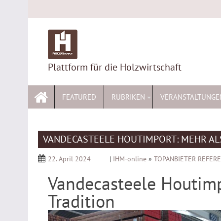
Skip
to
content
Plattform für die Holzwirtschaft
FEATURED
RUBRIKEN
VERANSTALTUNGE
VANDECASTEELE HOUTIMPORT: MEHR ALS
22. April 2024
|
IHM-online
»
TOPANBIETER REFER
Vandecasteele Houtimp
Tradition