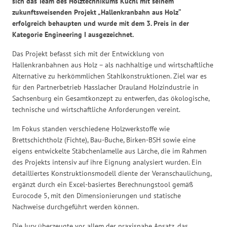
sich das Team des Holztechnikums Kuchl mit seinem
zukunftsweisenden Projekt „Hallenkranbahn aus Holz“
erfolgreich behaupten und wurde mit dem 3. Preis in der
Kategorie Engineering I ausgezeichnet.
Das Projekt befasst sich mit der Entwicklung von
Hallenkranbahnen aus Holz – als nachhaltige und wirtschaftliche
Alternative zu herkömmlichen Stahlkonstruktionen. Ziel war es
für den Partnerbetrieb Hasslacher Drauland Holzindustrie in
Sachsenburg ein Gesamtkonzept zu entwerfen, das ökologische,
technische und wirtschaftliche Anforderungen vereint.
Im Fokus standen verschiedene Holzwerkstoffe wie
Brettschichtholz (Fichte), Bau-Buche, Birken-BSH sowie eine
eigens entwickelte Stäbchenlamelle aus Lärche, die im Rahmen
des Projekts intensiv auf ihre Eignung analysiert wurden. Ein
detailliertes Konstruktionsmodell diente der Veranschaulichung,
ergänzt durch ein Excel-basiertes Berechnungstool gemäß
Eurocode 5, mit den Dimensionierungen und statische
Nachweise durchgeführt werden können.
Die Jury überzeugte vor allem der praxisnahe Ansatz, das