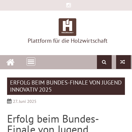
Skip
to
content
Plattform für die Holzwirtschaft
ERFOLG BEIM BUNDES-FINALE VON JUGEND
INNOVATIV 2025
27. Juni 2025
Erfolg beim Bundes-
Finale von Jugend