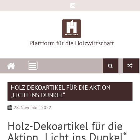
Skip
to
content
Plattform für die Holzwirtschaft
HOLZ-DEKOARTIKEL FÜR DIE AKTION
„LICHT INS DUNKEL“
28. November 2022
Holz-Dekoartikel für die
Aktion „Licht ins Dunkel“