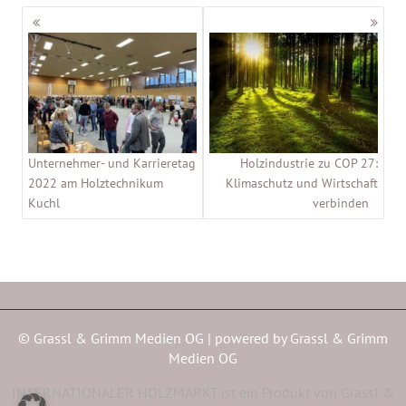
Beitragsnavigation
Unternehmer- und Karrieretag
Holzindustrie zu COP 27:
2022 am Holztechnikum
Klimaschutz und Wirtschaft
Kuchl
verbinden
© Grassl & Grimm Medien OG | powered by
Grassl & Grimm
Medien OG
INTERNATIONALER HOLZMARKT ist ein Produkt von Grassl &