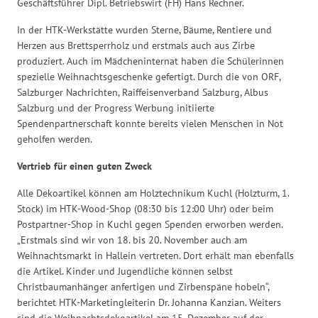
Geschäftsführer Dipl. Betriebswirt (FH) Hans Rechner.
In der HTK-Werkstätte wurden Sterne, Bäume, Rentiere und
Herzen aus Brettsperrholz und erstmals auch aus Zirbe
produziert. Auch im Mädcheninternat haben die Schülerinnen
spezielle Weihnachtsgeschenke gefertigt. Durch die von ORF,
Salzburger Nachrichten, Raiffeisenverband Salzburg, Albus
Salzburg und der Progress Werbung initiierte
Spendenpartnerschaft konnte bereits vielen Menschen in Not
geholfen werden.
Vertrieb für einen guten Zweck
Alle Dekoartikel können am Holztechnikum Kuchl (Holzturm, 1.
Stock) im HTK-Wood-Shop (08:30 bis 12:00 Uhr) oder beim
Postpartner-Shop in Kuchl gegen Spenden erworben werden.
„Erstmals sind wir von 18. bis 20. November auch am
Weihnachtsmarkt in Hallein vertreten. Dort erhält man ebenfalls
die Artikel. Kinder und Jugendliche können selbst
Christbaumanhänger anfertigen und Zirbenspäne hobeln“,
berichtet HTK-Marketingleiterin Dr. Johanna Kanzian. Weiters
sind die Weihnachtsdekoartikel am 15. Dezember auf der