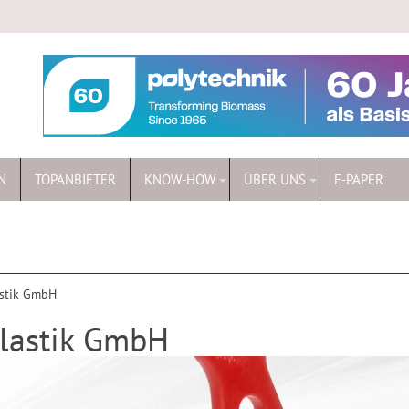
N
TOPANBIETER
KNOW-HOW
ÜBER UNS
E-PAPER
astik GmbH
plastik GmbH