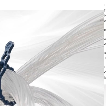
T
F
I
Ö
W
B
d
F
V
j