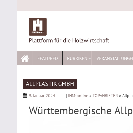
Skip
to
content
Plattform für die Holzwirtschaft
FEATURED
RUBRIKEN
VERANSTALTUNGE
ALLPLASTIK GMBH
9. Januar 2024
|
IHM-online
»
TOPANBIETER
»
Allpl
Württembergische All