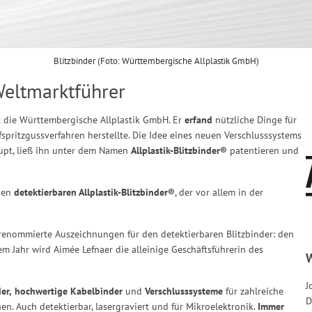
Blitzbinder (Foto: Württembergische Allplastik GmbH)
Weltmarktführer
rt die Württembergische Allplastik GmbH. Er
erfand
nützliche Dinge für
fspritzgussverfahren herstellte. Die Idee eines neuen Verschlusssystems
pt, ließ ihn unter dem Namen
Allplastik-Blitzbinder®
patentieren und
 den
detektierbaren Allplastik-Blitzbinder®
, der vor allem in der
renommierte Auszeichnungen für den detektierbaren Blitzbinder: den
 Jahr wird Aimée Lefnaer die alleinige Geschäftsführerin des
W
J
er,
hochwertige Kabelbinder
und
Verschlusssysteme
für zahlreiche
D
 Auch detektierbar, lasergraviert und für Mikroelektronik.
Immer