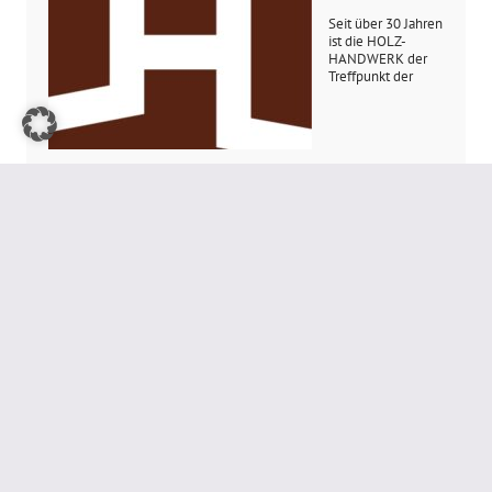
Seit über 30 Jahren
ist die HOLZ-
HANDWERK der
Treffpunkt der
Holzbearbeitungsbranche und bedeutende Plattform für die
Branche, Unternehmen, Personen und Produkte. Erfahren Sie, was
die Messe einzigartig macht und warum sich ein Besuch in
>>>
Nürnberg immer lohnt ...
TOPANBIETER
ROBATECH
Seit nunmehr 40
Jahren liefert
Robatech
hochwertige
Klebstoff-