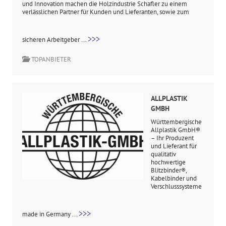
und Innovation machen die Holzindustrie Schafler zu einem
verlässlichen Partner für Kunden und Lieferanten, sowie zum
>>>
sicheren Arbeitgeber ...
TOPANBIETER
ALLPLASTIK
GMBH
Württembergische
Allplastik GmbH®
– Ihr Produzent
und Lieferant für
qualitativ
hochwertige
Blitzbinder®,
Kabelbinder und
Verschlusssysteme
>>>
made in Germany ...