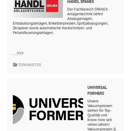
HANDL SPÄNEX
Der Fachbereich SPÄNEX-
Anlagentechnik liefert
Absauganlagen,
Entstaubungsanlagen, Brikettierpressen, Spritzabsaugungen,
Zerspaner sowie automatische Hackschnitzel- und
Pelletsfeuerungsanlagen.
>>>
...
TOPANBIETER
UNIVERSAL
FORMERS
Unsere
Vakuumpressen
stehen für Top-
Qualität und
Know-how seit
vielen Jahren!
Vakuumpressen &