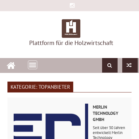
Skip
to
content
Plattform für die Holzwirtschaft
KATEGORIE:
TOPANBIETER
MERLIN
TECHNOLOGY
GMBH
Seit über 30 Jahren
entwickelt Merlin
Technology