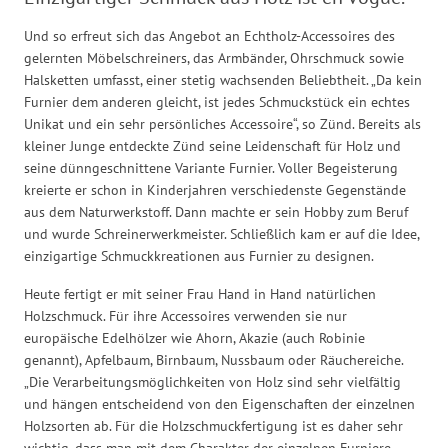
Und so erfreut sich das Angebot an Echtholz-Accessoires des
gelernten Möbelschreiners, das Armbänder, Ohrschmuck sowie
Halsketten umfasst, einer stetig wachsenden Beliebtheit. „Da kein
Furnier dem anderen gleicht, ist jedes Schmuckstück ein echtes
Unikat und ein sehr persönliches Accessoire“, so Zünd. Bereits als
kleiner Junge entdeckte Zünd seine Leidenschaft für Holz und
seine dünngeschnittene Variante Furnier. Voller Begeisterung
kreierte er schon in Kinderjahren verschiedenste Gegenstände
aus dem Naturwerkstoff. Dann machte er sein Hobby zum Beruf
und wurde Schreinerwerkmeister. Schließlich kam er auf die Idee,
einzigartige Schmuckkreationen aus Furnier zu designen.
Heute fertigt er mit seiner Frau Hand in Hand natürlichen
Holzschmuck. Für ihre Accessoires verwenden sie nur
europäische Edelhölzer wie Ahorn, Akazie (auch Robinie
genannt), Apfelbaum, Birnbaum, Nussbaum oder Räuchereiche.
„Die Verarbeitungsmöglichkeiten von Holz sind sehr vielfältig
und hängen entscheidend von den Eigenschaften der einzelnen
Holzsorten ab. Für die Holzschmuckfertigung ist es daher sehr