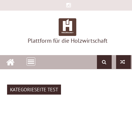
Skip
to
content
Plattform für die Holzwirtschaft
KATEGORIESEITE TEST
H
O
L
Z
I