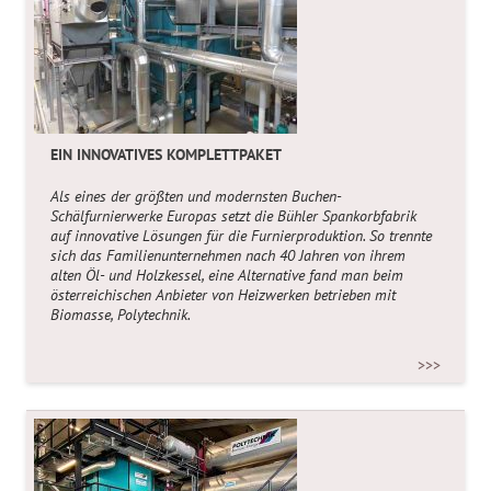
EIN BLICK IN DIE BLACKBOX FERMENTER
Was rührt sich im
Fermenter
? Die
Fachhochschule
Münster
forscht nach Optimierungspotenzialen für
Rührwerke in Biogasanlagen.
>>>
EIN INNOVATIVES KOMPLETTPAKET
Als eines der größten und modernsten Buchen-
Schälfurnierwerke Europas setzt die Bühler Spankorbfabrik
auf innovative Lösungen für die Furnierproduktion. So trennte
sich das Familienunternehmen nach 40 Jahren von ihrem
alten Öl- und Holzkessel, eine Alternative fand man beim
österreichischen Anbieter von Heizwerken betrieben mit
Biomasse, Polytechnik.
>>>
SO STELLEN SIE WASSERSTOFF AUS BIOMASSE HER
Wie man aus
Biomasse Wasserstoff
herstellen kann,
untersuchen TU Wien und voestalpine in einem