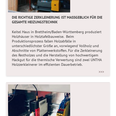
DIE RICHTIGE ZERKLEINERUNG IST MASSGEBLICH FÜR DIE G
ESAMTE HEIZUNGSTECHNIK
HATTRICK IN 1 GERÄT! AIR-C60 MACHT RAUMLUFT
DREIFACH PERFEKT
Keitel Haus in Brettheim/Baden-Württemberg produziert
Holzhäuser in Holztafelbauweise. Beim
Luftwäscher, Luftbefeuchter und Luftreiniger in einem
Produktionsprozess fallen Holzabfälle in
einzigen Gerät vereint – ist das möglich? JA, wenn das
unterschiedlichster Größe an, vorwiegend Vollholz und
Produkt von merlin® kommt.
Abschnitte von Plattenwerkstoffen. Für die Zerkleinerung
des Restholzes und die Herstellung von hochwertigem
>>>
Hackgut für die thermische Verwertung sind zwei UNTHA
Holzzerkleinerer im effizienten Dauerbetrieb.
>>>