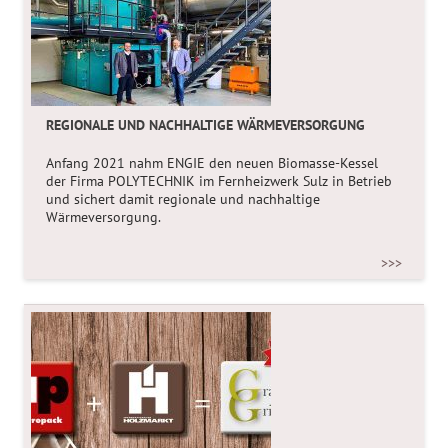
gemeinsamen
Forschungsprojekt
.
>>>
REGIONALE UND NACHHALTIGE WÄRMEVERSORGUNG
Anfang 2021 nahm ENGIE den neuen Biomasse-Kessel
der Firma POLYTECHNIK im Fernheizwerk Sulz in Betrieb
und sichert damit regionale und nachhaltige
Wärmeversorgung.
>>>
SEILWINKEL-FEATURES VEREINFACHEN HUBVORGÄNGE
Stellen Sie sich vor, Sie ergreifen einen
Lasthaken
und
ziehen ihn ganz einfach in Position. Kran und Hubwerk
folgen Ihnen ohne Mühe. Die Rope Angle Features von
Konecranes machen das möglich und liefern handliche
Lösungen für die täglichen Hubherausforderungen, vom
Lastkollisionsschutz
über die automatische
Hakenzentrierung
bis zur
Lastpendeldämpfung
.
>>>