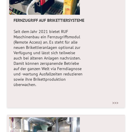
MIT DER KRAFT DER SONNE
Die 2015 installierte Hackschnitzel-Trocknungsanlage in
Wartberg an der Krems rundet das Energiekonzept zur
FERNZUGRIFF AUF BRIKETTIERSYSTEME
Heizmaterial-Selbstversorgung der Gemeinde ab. Bevor
man mit der Trocknung des Heizmaterials startete,
Seit dem Jahr 2021 bietet RUF
wurden feuchte Hackschnitzel verbrannt. Da es durch den
Maschinenbau ein Fernzugriffsmodul
hohen Wassergehalt zu einer starken Verschlackung der
(Remote Access) an. Es steht für alle
Kessel kam, suchte man nach Abhilfe. Die Lösung lieferte
neuen Brikettieranlagen optional zur
Cona.
Verfügung und lässt sich teilweise
auch bei älteren Anlagen nachrüsten.
>>>
Damit können zerspanende Betriebe
auf der ganzen Welt via Ferndiagnose
und -wartung Ausfallzeiten reduzieren
sowie ihre Brikettproduktion
überwachen.
>>>