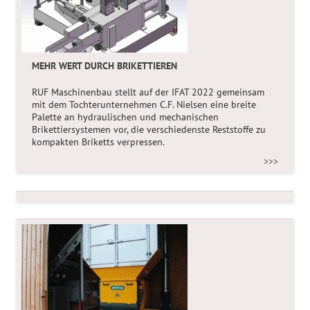
MEHR WERT DURCH BRIKETTIEREN
WAS TUN MIT HOLZABFÄLLEN?
RUF Maschinenbau stellt auf der IFAT 2022 gemeinsam
Novelle zur Recyclingholzverordnung: Auch wenn der
mit dem Tochterunternehmen C.F. Nielsen eine breite
stofflichen und energetischen Nutzung von Holzabfällen
Palette an hydraulischen und mechanischen
aus abfallwirtschaftlicher Sicht Vorrang zu geben ist,
Brikettiersystemen vor, die verschiedenste Reststoffe zu
erfordert der korrekte und rechtskonforme Umgang mit
kompakten Briketts verpressen.
Holzabfällen die Beachtung abfallrechtlicher
Rahmenbedingungen. Insbesondere sind dies Fragen des
>>>
Zutreffens und Endens des Abfallbegriffs mit allen daraus
resultierenden abfallrechtlichen Konsequenzen.
>>>