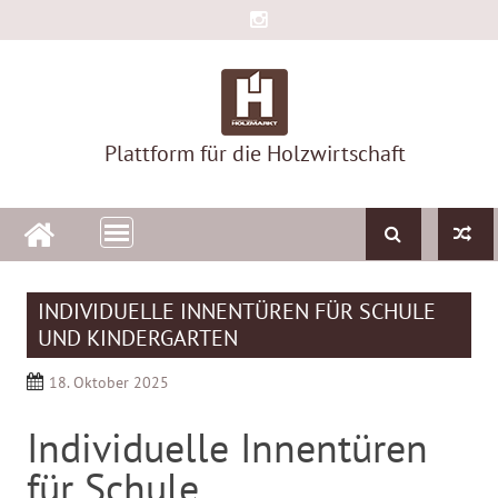
Skip
to
content
Plattform für die Holzwirtschaft
INDIVIDUELLE INNENTÜREN FÜR SCHULE
UND KINDERGARTEN
18. Oktober 2025
Individuelle Innentüren
für Schule