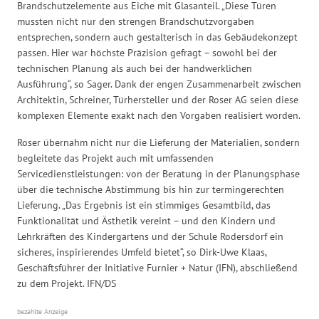
Brandschutzelemente aus Eiche mit Glasanteil. „Diese Türen
mussten nicht nur den strengen Brandschutzvorgaben
entsprechen, sondern auch gestalterisch in das Gebäudekonzept
passen. Hier war höchste Präzision gefragt – sowohl bei der
technischen Planung als auch bei der handwerklichen
Ausführung“, so Sager. Dank der engen Zusammenarbeit zwischen
Architektin, Schreiner, Türhersteller und der Roser AG seien diese
komplexen Elemente exakt nach den Vorgaben realisiert worden.
Roser übernahm nicht nur die Lieferung der Materialien, sondern
begleitete das Projekt auch mit umfassenden
Servicedienstleistungen: von der Beratung in der Planungsphase
über die technische Abstimmung bis hin zur termingerechten
Lieferung. „Das Ergebnis ist ein stimmiges Gesamtbild, das
Funktionalität und Ästhetik vereint – und den Kindern und
Lehrkräften des Kindergartens und der Schule Rodersdorf ein
sicheres, inspirierendes Umfeld bietet“, so Dirk-Uwe Klaas,
Geschäftsführer der Initiative Furnier + Natur (IFN), abschließend
zu dem Projekt. IFN/DS
bezahlte Anzeige