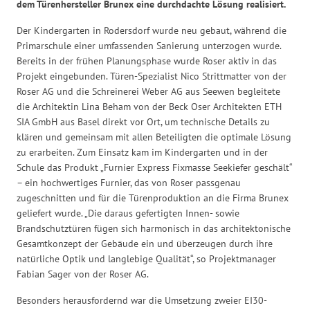
dem Türenhersteller Brunex eine durchdachte Lösung realisiert.
Der Kindergarten in Rodersdorf wurde neu gebaut, während die
Primarschule einer umfassenden Sanierung unterzogen wurde.
Bereits in der frühen Planungsphase wurde Roser aktiv in das
Projekt eingebunden. Türen-Spezialist Nico Strittmatter von der
Roser AG und die Schreinerei Weber AG aus Seewen begleitete
die Architektin Lina Beham von der Beck Oser Architekten ETH
SIA GmbH aus Basel direkt vor Ort, um technische Details zu
klären und gemeinsam mit allen Beteiligten die optimale Lösung
zu erarbeiten. Zum Einsatz kam im Kindergarten und in der
Schule das Produkt „Furnier Express Fixmasse Seekiefer geschält“
– ein hochwertiges Furnier, das von Roser passgenau
zugeschnitten und für die Türenproduktion an die Firma Brunex
geliefert wurde. „Die daraus gefertigten Innen- sowie
Brandschutztüren fügen sich harmonisch in das architektonische
Gesamtkonzept der Gebäude ein und überzeugen durch ihre
natürliche Optik und langlebige Qualität“, so Projektmanager
Fabian Sager von der Roser AG.
Besonders herausfordernd war die Umsetzung zweier EI30-