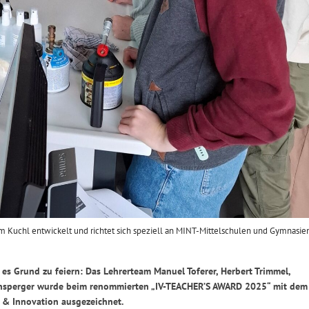
Kuchl entwickelt und richtet sich speziell an MINT-Mittelschulen und Gymnasien
 es Grund zu feiern: Das Lehrerteam Manuel Toferer, Herbert Trimmel,
unsperger wurde beim renommierten „IV-TEACHER’S AWARD 2025“ mit dem
k & Innovation ausgezeichnet.