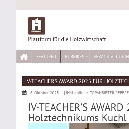
Skip
to
content
Plattform für die Holzwirtschaft
FEATURED
RUBRIKEN
VERANSTALTUNGE
IV-TEACHERS AWARD 2025 FÜR HOLZTE
18. Oktober 2025
|
IHM-online
»
TOPANBIETER REFER
IV-TEACHER’S AWARD 2
Holztechnikums Kuchl