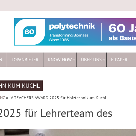
N
TOPANBIETER
KNOW-HOW
ÜBER UNS
E-PAPER
CHNIKUM KUCHL
ENZ
»
IV-TEACHERS AWARD 2025 für Holztechnikum Kuchl
025 für Lehrerteam des