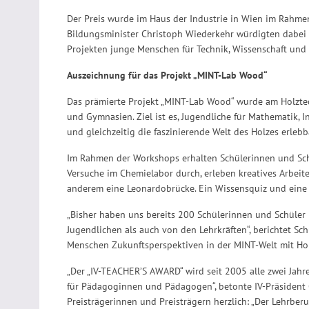
Der Preis wurde im Haus der Industrie in Wien im Rahmen 
Bildungsminister Christoph Wiederkehr würdigten dabe
Projekten junge Menschen für Technik, Wissenschaft und 
Auszeichnung für das Projekt „MINT-Lab Wood“
Das prämierte Projekt „MINT-Lab Wood“ wurde am Holztec
und Gymnasien. Ziel ist es, Jugendliche für Mathematik, 
und gleichzeitig die faszinierende Welt des Holzes erleb
Im Rahmen der Workshops erhalten Schülerinnen und Schü
Versuche im Chemielabor durch, erleben kreatives Arbeite
anderem eine Leonardobrücke. Ein Wissensquiz und ein
„Bisher haben uns bereits 200 Schülerinnen und Schüler
Jugendlichen als auch von den Lehrkräften“, berichtet Schu
Menschen Zukunftsperspektiven in der MINT-Welt mit Hol
„Der „IV-TEACHER’S AWARD“ wird seit 2005 alle zwei Jah
für Pädagoginnen und Pädagogen“, betonte IV-Präsident G
Preisträgerinnen und Preisträgern herzlich: „Der Lehrberu