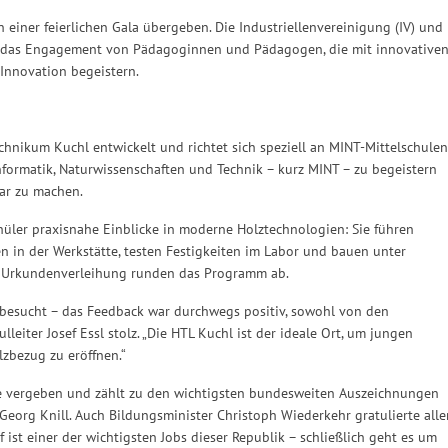
einer feierlichen Gala übergeben. Die Industriellenvereinigung (IV) und
i das Engagement von Pädagoginnen und Pädagogen, die mit innovative
Innovation begeistern.
hnikum Kuchl entwickelt und richtet sich speziell an MINT-Mittelschulen
Informatik, Naturwissenschaften und Technik – kurz MINT – zu begeistern
bar zu machen.
ler praxisnahe Einblicke in moderne Holztechnologien: Sie führen
n in der Werkstätte, testen Festigkeiten im Labor und bauen unter
e Urkundenverleihung runden das Programm ab.
 besucht – das Feedback war durchwegs positiv, sowohl von den
lleiter Josef Essl stolz. „Die HTL Kuchl ist der ideale Ort, um jungen
zbezug zu eröffnen.“
re vergeben und zählt zu den wichtigsten bundesweiten Auszeichnungen
eorg Knill. Auch Bildungsminister Christoph Wiederkehr gratulierte alle
f ist einer der wichtigsten Jobs dieser Republik – schließlich geht es um