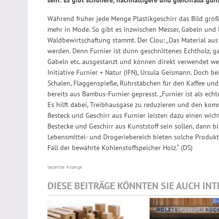
Während früher jede Menge Plastikgeschirr das Bild grö
mehr in Mode. So gibt es inzwischen Messer, Gabeln und L
Waldbewirtschaftung stammt. Der Clou: „Das Material aus
werden. Denn Furnier ist dünn geschnittenes Echtholz, g
Gabeln etc. ausgestanzt und können direkt verwendet wer
Initiative Furnier + Natur (IFN), Ursula Geismann. Doch b
Schalen, Flaggenspieße, Rührstäbchen für den Kaffee und
bereits aus Bambus-Furnier gepresst. „Furnier ist als ec
Es hilft dabei, Treibhausgase zu reduzieren und den ko
Besteck und Geschirr aus Furnier leisten dazu einen wic
Bestecke und Geschirr aus Kunststoff sein sollen, dann b
Lebensmittel- und Drogeriebereich bieten solche Produkte
Fall der bewährte Kohlenstoffspeicher Holz.“ (DS)
bezahlte Anzeige
DIESE BEITRÄGE KÖNNTEN SIE AUCH IN