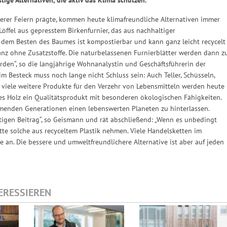
ßerer Feiern prägte, kommen heute klimafreundliche Alternativen immer
öffel aus gepresstem Birkenfurnier, das aus nachhaltiger
 dem Besten des Baumes ist kompostierbar und kann ganz leicht recycelt
anz ohne Zusatzstoffe. Die naturbelassenen Furnierblätter werden dann z
den“, so die langjährige Wohnanalystin und Geschäftsführerin der
eim Besteck muss noch lange nicht Schluss sein: Auch Teller, Schüsseln,
 viele weitere Produkte für den Verzehr von Lebensmitteln werden heute
htes Holz ein Qualitätsprodukt mit besonderen ökologischen Fähigkeiten.
mmenden Generationen einen lebenswerten Planeten zu hinterlassen.
htigen Beitrag“, so Geismann und rät abschließend: „Wenn es unbedingt
itte solche aus recyceltem Plastik nehmen. Viele Handelsketten im
 an. Die bessere und umweltfreundlichere Alternative ist aber auf jeden
TERESSIEREN