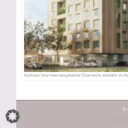
Höchstes Holz-Internatsgebäude Österreichs entsteht im H
© 
INTERN