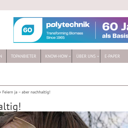
N
TOPANBIETER
KNOW-HOW
ÜBER UNS
E-PAPER
»
Feiern ja – aber nachhaltig!
ltig!