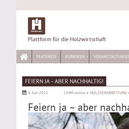
Skip
to
content
Plattform für die Holzwirtschaft
FEATURED
RUBRIKEN
VERANSTALTUNGE
FEIERN JA – ABER NACHHALTIG!
4. Juli 2022
|
IHM-online
»
HOLZVERARBEITUNG
Feiern ja – aber nachha