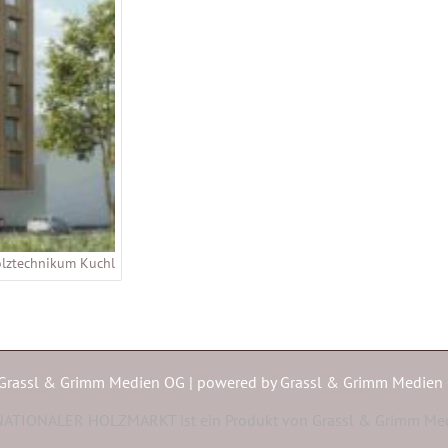
olztechnikum Kuchl
Grassl & Grimm Medien OG | powered by
Grassl & Grimm Medien
ATIONALER HOLZMARKT ist ein Produkt von Grassl & Grimm Me