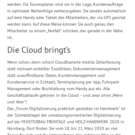
werden. Via Tourenplaner sind sie in der Lage, Kundenaufträge
in optimaler Reihenfolge weiterzugeben. Sie landen automatisch
auf dem Handy oder Tablet des Mitarbeiters, der via GPS geortet
werden kann. Auf diese Weise können Sie auch genau den
Mitarbeiter zu einem „Notfall” schicken, der gerade in der Nähe
ist.
Die Cloud bringt’s
Wenn schon, denn schon! Cloudbasierte mobile Zeiterfassung
statt mühsam erstellter Excellisten, Dokumentenmanagement
statt unauffindbarer Daten, Kundenmanagement und
Kundenservice in Echtzeit, Terminplanung per App, Fuhrpark-
Management oder Buchhaltung vom Handy aus etc. Alle
Geschäftsabläufe gehören in die Cloud – und zwar ohne „Wenn
und Aber”!
Das „Forum Digitalisierung praktisch gestalten im Handwerk“ ist
der Schmelztiegel der umsetzungsorientierten Digitalisierung
auf der FENSTERBAU FRONTALE und HOLZ-HANDWERK 2020 in
Nürnberg. Dort finden Sie vom 18. bis 21. März 2020 an vier