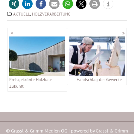
,
AKTUELL
HOLZVERARBEITUNG
Beitragsnavigation
Preisgekrönte Holzbau-
Handschlag der Gewerke
Zukunft
© Grassl & Grimm Medien OG | powered by
Grassl & Grimm