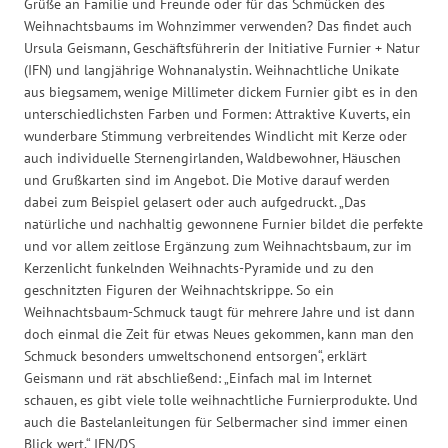
Grüße an Familie und Freunde oder für das Schmücken des
Weihnachtsbaums im Wohnzimmer verwenden? Das findet auch
Ursula Geismann, Geschäftsführerin der Initiative Furnier + Natur
(IFN) und langjährige Wohnanalystin. Weihnachtliche Unikate
aus biegsamem, wenige Millimeter dickem Furnier gibt es in den
unterschiedlichsten Farben und Formen: Attraktive Kuverts, ein
wunderbare Stimmung verbreitendes Windlicht mit Kerze oder
auch individuelle Sternengirlanden, Waldbewohner, Häuschen
und Grußkarten sind im Angebot. Die Motive darauf werden
dabei zum Beispiel gelasert oder auch aufgedruckt. „Das
natürliche und nachhaltig gewonnene Furnier bildet die perfekte
und vor allem zeitlose Ergänzung zum Weihnachtsbaum, zur im
Kerzenlicht funkelnden Weihnachts-Pyramide und zu den
geschnitzten Figuren der Weihnachtskrippe. So ein
Weihnachtsbaum-Schmuck taugt für mehrere Jahre und ist dann
doch einmal die Zeit für etwas Neues gekommen, kann man den
Schmuck besonders umweltschonend entsorgen“, erklärt
Geismann und rät abschließend: „Einfach mal im Internet
schauen, es gibt viele tolle weihnachtliche Furnierprodukte. Und
auch die Bastelanleitungen für Selbermacher sind immer einen
Blick wert.“ IFN/DS