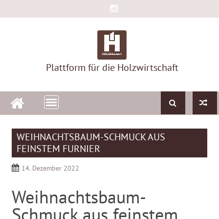
Skip
to
content
Plattform für die Holzwirtschaft
WEIHNACHTSBAUM-SCHMUCK AUS
FEINSTEM FURNIER
14. Dezember 2022
Weihnachtsbaum-
Schmuck aus feinstem