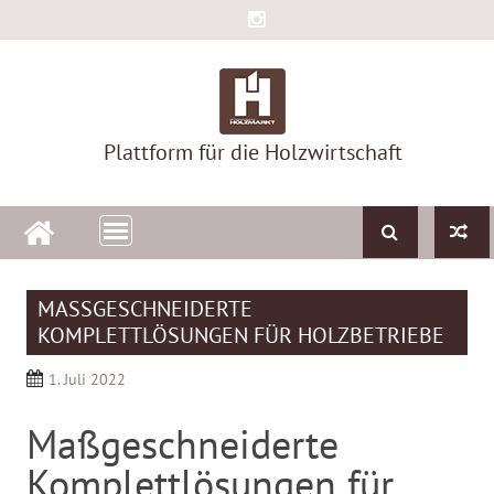
Skip
to
content
Plattform für die Holzwirtschaft
MASSGESCHNEIDERTE K
OMPLETTLÖSUNGEN FÜR HOLZBETRIEBE
1. Juli 2022
Maßgeschneiderte
Komplettlösungen für