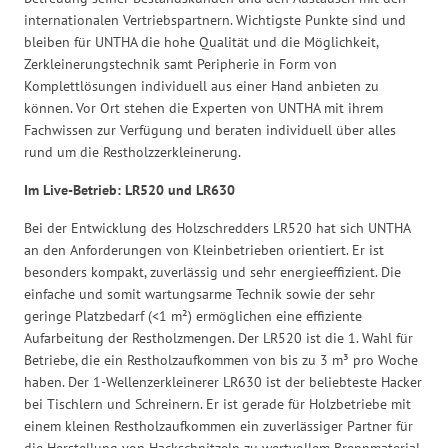
internationalen Vertriebspartnern. Wichtigste Punkte sind und
bleiben für UNTHA die hohe Qualität und die Möglichkeit,
Zerkleinerungstechnik samt Peripherie in Form von
Komplettlösungen individuell aus einer Hand anbieten zu
können. Vor Ort stehen die Experten von UNTHA mit ihrem
Fachwissen zur Verfügung und beraten individuell über alles
rund um die Restholzzerkleinerung.
Im Live-Betrieb: LR520 und LR630
Bei der Entwicklung des Holzschredders LR520 hat sich UNTHA
an den Anforderungen von Kleinbetrieben orientiert. Er ist
besonders kompakt, zuverlässig und sehr energieeffizient. Die
einfache und somit wartungsarme Technik sowie der sehr
geringe Platzbedarf (<1 m²) ermöglichen eine effiziente
Aufarbeitung der Restholzmengen. Der LR520 ist die 1. Wahl für
Betriebe, die ein Restholzaufkommen von bis zu 3 m³ pro Woche
haben. Der 1-Wellenzerkleinerer LR630 ist der beliebteste Hacker
bei Tischlern und Schreinern. Er ist gerade für Holzbetriebe mit
einem kleinen Restholzaufkommen ein zuverlässiger Partner für
die Herstellung von Hackschnitzeln zu wertvollem Brennmaterial