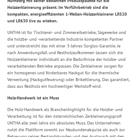
Nürnberg mit seiner bewährten Produktpalette für die
Holzzerkleinerung präsent. Im Vorführbetrieb sind die
kompakten, energieeffizienten 1-Wellen-Holzzerkleinerer LR520
und LR630 live zu erleben.
UNTHA ist für Tischlerei- und Zimmereibetriebe, Sägewerke und
die holzbe- und -verarbeitende Industrie kompetenter Partner
und unterstreicht das mit einer 3-Jahres-Sorglos-Garantie. Je
nach Anwendungsfall und Restholzaufkommen lassen sich die
Holzzerkleinerer individuell an die Bedürfnisse der holzbe- und
verarbeitenden Betriebe anpassen. Die Zerkleinerer sorgen für
ein homogenes und förderbares Hackgut für die thermische
Verwertung (Hackgutfeuerung) oder Brikettierung. Das garantiert,
dass aus Restholz ein hochwertiger Wertstoff wird.
Holz-Handwerk ist ein Muss
Die Holz-Handwerk als Branchenhighlight für die Holzbe- und
Verarbeitung ist für den österreichischen Zerkleinerungsprofi
UNTHA alle zwei Jahre ein absolutes Muss. Das Unternehmen
nutzt die Plattform sowohl zur Neukundenakquise als auch zur
Betreuung seiner Bestandskunden und den Austausch mit den