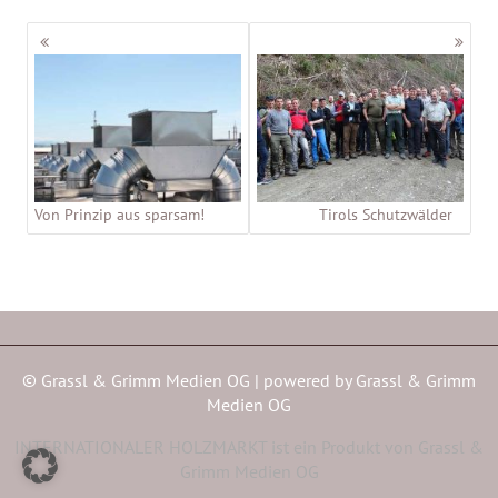
Beitragsnavigation
Von Prinzip aus sparsam!
Tirols Schutzwälder
© Grassl & Grimm Medien OG | powered by
Grassl & Grimm
Medien OG
INTERNATIONALER HOLZMARKT ist ein Produkt von Grassl &
Grimm Medien OG