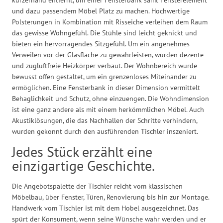
kurzerhand entfernt, um einer Fensterbank samt Fensterelement
und dazu passendem Möbel Platz zu machen. Hochwertige
Polsterungen in Kombination mit Risseiche verleihen dem Raum
das gewisse Wohngefühl. Die Stühle sind leicht geknickt und
bieten ein hervorragendes Sitzgefühl. Um ein angenehmes
Verweilen vor der Glasfläche zu gewährleisten, wurden dezente
und zugluftfreie Heizkörper verbaut. Der Wohnbereich wurde
bewusst offen gestaltet, um ein grenzenloses Miteinander zu
ermöglichen. Eine Fensterbank in dieser Dimension vermittelt
Behaglichkeit und Schutz, ohne einzuengen. Die Wohndimension
ist eine ganz andere als mit einem herkömmlichen Möbel. Auch
Akustiklösungen, die das Nachhallen der Schritte verhindern,
wurden gekonnt durch den ausführenden Tischler inszeniert.
Jedes Stück erzählt eine
einzigartige Geschichte.
Die Angebotspalette der Tischler reicht vom klassischen
Möbelbau, über Fenster, Türen, Renovierung bis hin zur Montage.
Handwerk vom Tischler ist mit dem Hobel ausgezeichnet. Das
spürt der Konsument, wenn seine Wünsche wahr werden und er