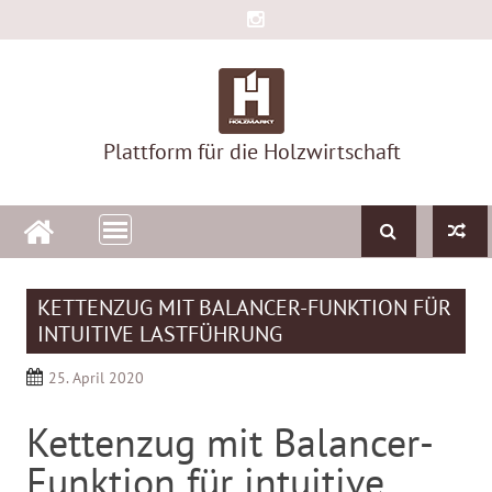
Skip
to
content
Plattform für die Holzwirtschaft
KETTENZUG MIT BALANCER-FUNKTION FÜR
INTUITIVE LASTFÜHRUNG
25. April 2020
Kettenzug mit Balancer-
Funktion für intuitive