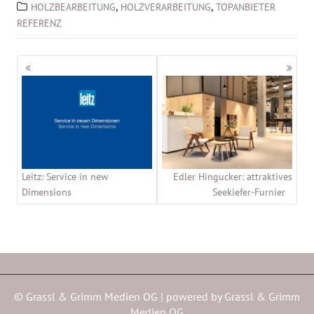
,
,
HOLZBEARBEITUNG
HOLZVERARBEITUNG
TOPANBIETER
REFERENZ
Beitragsnavigation
Leitz: Service in new
Edler Hingucker: attraktives
Dimensions
Seekiefer-Furnier
© Grassl & Grimm Medien OG | powered by
Grassl & Grimm
Medien OG