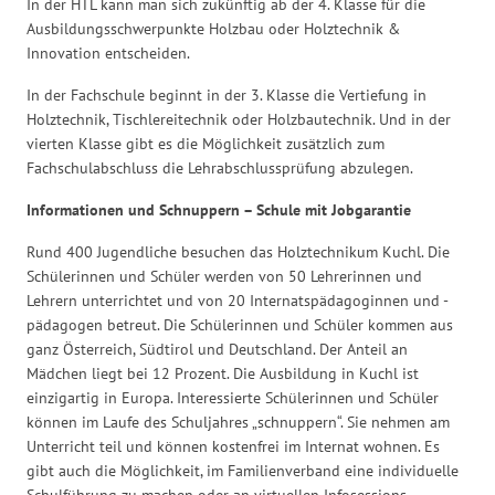
In der HTL kann man sich zukünftig ab der 4. Klasse für die
Ausbildungsschwerpunkte Holzbau oder Holztechnik &
Innovation entscheiden.
In der Fachschule beginnt in der 3. Klasse die Vertiefung in
Holztechnik, Tischlereitechnik oder Holzbautechnik. Und in der
vierten Klasse gibt es die Möglichkeit zusätzlich zum
Fachschulabschluss die Lehrabschlussprüfung abzulegen.
Informationen und Schnuppern – Schule mit Jobgarantie
Rund 400 Jugendliche besuchen das Holztechnikum Kuchl. Die
Schülerinnen und Schüler werden von 50 Lehrerinnen und
Lehrern unterrichtet und von 20 Internatspädagoginnen und -
pädagogen betreut. Die Schülerinnen und Schüler kommen aus
ganz Österreich, Südtirol und Deutschland. Der Anteil an
Mädchen liegt bei 12 Prozent. Die Ausbildung in Kuchl ist
einzigartig in Europa. Interessierte Schülerinnen und Schüler
können im Laufe des Schuljahres „schnuppern“. Sie nehmen am
Unterricht teil und können kostenfrei im Internat wohnen. Es
gibt auch die Möglichkeit, im Familienverband eine individuelle
Schulführung zu machen oder an virtuellen Infosessions