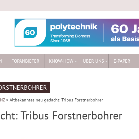
N
TOPANBIETER
KNOW-HOW
ÜBER UNS
E-PAPER
FORSTNERBOHRER
ENZ
»
Altbekanntes neu gedacht: Tribus Forstnerbohrer
ht: Tribus Forstnerbohrer