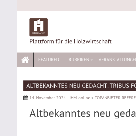
Skip
to
content
Plattform für die Holzwirtschaft
FEATURED
RUBRIKEN
VERANSTALTUNGE
ALTBEKANNTES NEU GEDACHT: TRIBUS 
14. November 2024
|
IHM-online
»
TOPANBIETER REFER
Altbekanntes neu gedac