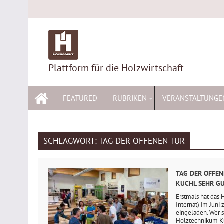
Skip
to
content
Plattform für die Holzwirtschaft
FEATURED
RUBRIKEN
VERANSTALTUNGE
SCHLAGWORT:
TAG DER OFFENEN TÜR
TAG DER OFFE
KUCHL SEHR G
Erstmals hat das
Internat) im Juni
eingeladen. Wer si
Holztechnikum Kuc