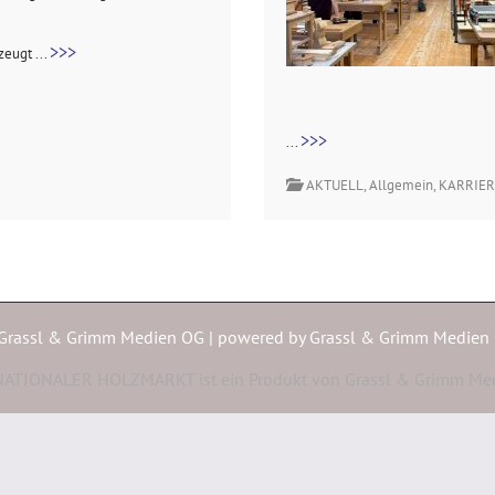
>>>
zeugt ...
>>>
...
AKTUELL
,
Allgemein
,
KARRIER
Grassl & Grimm Medien OG | powered by
Grassl & Grimm Medien
ATIONALER HOLZMARKT ist ein Produkt von Grassl & Grimm Me