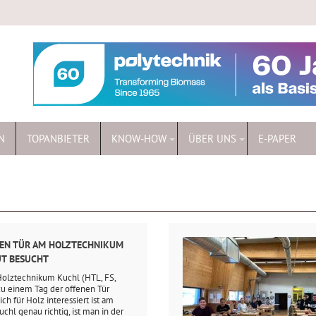
N
TOPANBIETER
KNOW-HOW
ÜBER UNS
E-PAPER
NEN TÜR AM HOLZTECHNIKUM
UT BESUCHT
 Holztechnikum Kuchl (HTL, FS,
 zu einem Tag der offenen Tür
ch für Holz interessiert ist am
hl genau richtig, ist man in der