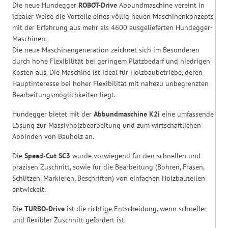
Die neue Hundegger
ROBOT-Drive
Abbundmaschine vereint in
idealer Weise die Vorteile eines völlig neuen Maschinenkonzepts
mit der Erfahrung aus mehr als 4600 ausgelieferten Hundegger-
Maschinen.
Die neue Maschinengeneration zeichnet sich im Besonderen
durch hohe Flexibilität bei geringem Platzbedarf und niedrigen
Kosten aus. Die Maschine ist ideal für Holzbaubetriebe, deren
Hauptinteresse bei hoher Flexibilität mit nahezu unbegrenzten
Bearbeitungsmöglichkeiten liegt.
Hundegger bietet mit der
Abbundmaschine K2i
eine umfassende
Lösung zur Massivholzbearbeitung und zum wirtschaftlichen
Abbinden von Bauholz an.
Die
Speed-Cut SC3
wurde vorwiegend für den schnellen und
präzisen Zuschnitt, sowie für die Bearbeitung (Bohren, Fräsen,
Schlitzen, Markieren, Beschriften) von einfachen Holzbauteilen
entwickelt.
Die
TURBO-Drive
ist die richtige Entscheidung, wenn schneller
und flexibler Zuschnitt gefordert ist.