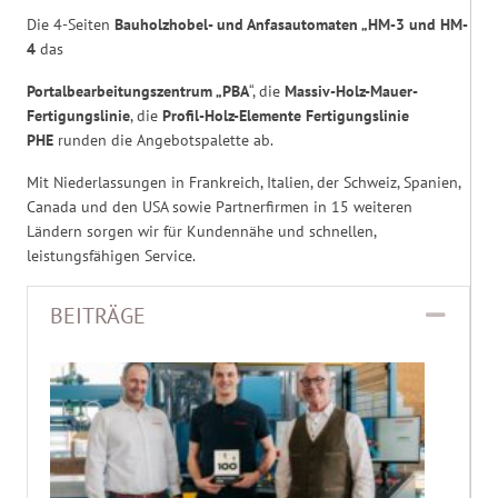
Die 4-Seiten
Bauholzhobel- und Anfasautomaten „HM-3 und HM-
4
das
Portalbearbeitungszentrum „PBA
“, die
Massiv-Holz-Mauer-
Fertigungslinie
, die
Profil-Holz-Elemente Fertigungslinie
PHE
runden die Angebotspalette ab.
Mit Niederlassungen in Frankreich, Italien, der Schweiz, Spanien,
Canada und den USA sowie Partnerfirmen in 15 weiteren
Ländern sorgen wir für Kundennähe und schnellen,
leistungsfähigen Service.
BEITRÄGE
Colla