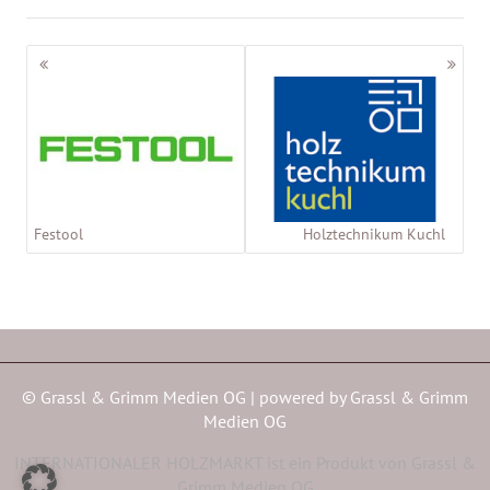
Beitragsnavigation
Festool
Holztechnikum Kuchl
© Grassl & Grimm Medien OG | powered by
Grassl & Grimm
Medien OG
INTERNATIONALER HOLZMARKT ist ein Produkt von Grassl &
Grimm Medien OG