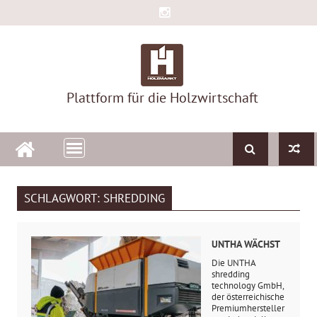
Skip
to
content
Plattform für die Holzwirtschaft
SCHLAGWORT:
SHREDDING
UNTHA WÄCHST
Die UNTHA
shredding
technology GmbH,
der österreichische
Premiumhersteller