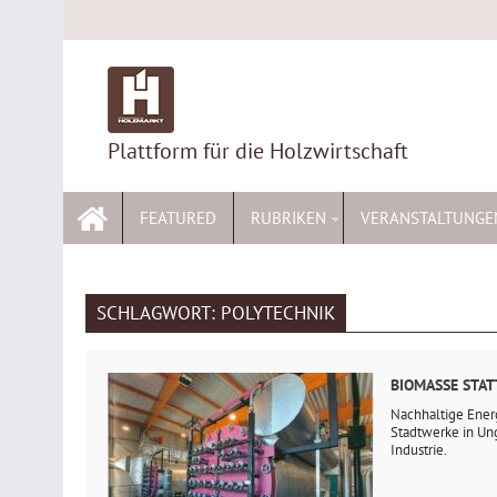
Skip
to
content
Plattform für die Holzwirtschaft
FEATURED
RUBRIKEN
VERANSTALTUNGE
SCHLAGWORT:
POLYTECHNIK
BIOMASSE STAT
Nachhaltige Ener
Stadtwerke in Ung
Industrie.