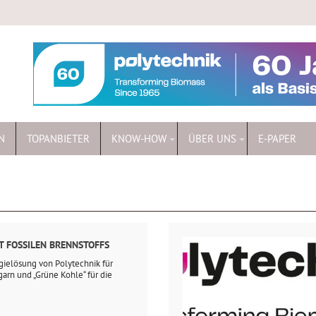
N
TOPANBIETER
KNOW-HOW
ÜBER UNS
E-PAPER
T FOSSILEN BRENNSTOFFS
gielösung von Polytechnik für
arn und „Grüne Kohle“ für die