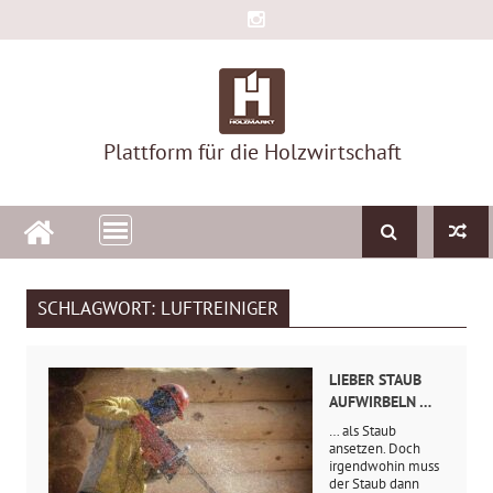
Skip
to
content
Plattform für die Holzwirtschaft
SCHLAGWORT:
LUFTREINIGER
LIEBER STAUB
AUFWIRBELN …
… als Staub
ansetzen. Doch
irgendwohin muss
der Staub dann