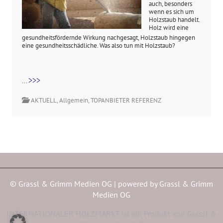
auch, besonders
wenn es sich um
Holzstaub handelt.
Holz wird eine
gesundheitsfördernde Wirkung nachgesagt, Holzstaub hingegen
eine gesundheitsschädliche. Was also tun mit Holzstaub?
>>>
...
AKTUELL
,
Allgemein
,
TOPANBIETER REFERENZ
© Grassl & Grimm Medien OG | powered by
Grassl & Grimm
Medien OG
INTERNATIONALER HOLZMARKT ist ein Produkt von Grassl &