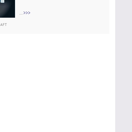
>>>
...
HAFT