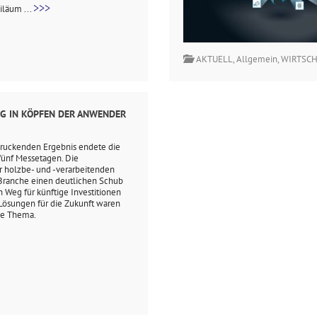
>>>
iläum ...
AKTUELL
,
Allgemein
,
WIRTSC
NG IN KÖPFEN DER ANWENDER
ruckenden Ergebnis endete die
fünf Messetagen. Die
r holzbe- und -verarbeitenden
 Branche einen deutlichen Schub
 Weg für künftige Investitionen
Lösungen für die Zukunft waren
de Thema.