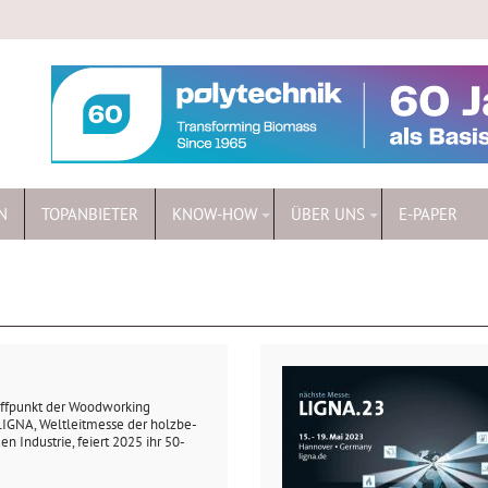
N
TOPANBIETER
KNOW-HOW
ÜBER UNS
E-PAPER
reffpunkt der Woodworking
IGNA, Weltleitmesse der holzbe-
n Industrie, feiert 2025 ihr 50-