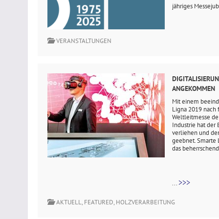
jähriges Messejub
VERANSTALTUNGEN
DIGITALISIERU
ANGEKOMMEN
Mit einem beeind
Ligna 2019 nach 
Weltleitmesse de
Industrie hat der
verliehen und den
geebnet. Smarte 
das beherrschen
>>>
...
AKTUELL
,
FEATURED
,
HOLZVERARBEITUNG