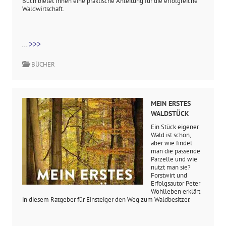
Buch bietet Ihnen eine praktische Anleitung für die erfolgreiche
Waldwirtschaft.
>>>
...
BÜCHER
MEIN ERSTES
WALDSTÜCK
Ein Stück eigener
Wald ist schön,
aber wie findet
man die passende
Parzelle und wie
nutzt man sie?
Forstwirt und
Erfolgsautor Peter
Wohlleben erklärt
in diesem Ratgeber für Einsteiger den Weg zum Waldbesitzer.