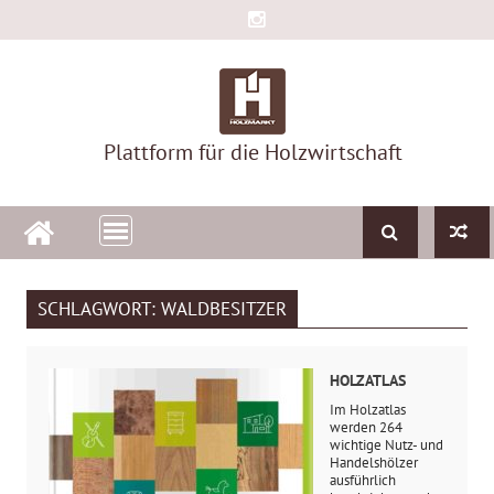
Skip
to
content
Plattform für die Holzwirtschaft
SCHLAGWORT:
WALDBESITZER
HOLZATLAS
Im Holzatlas
werden 264
wichtige Nutz- und
Handelshölzer
ausführlich