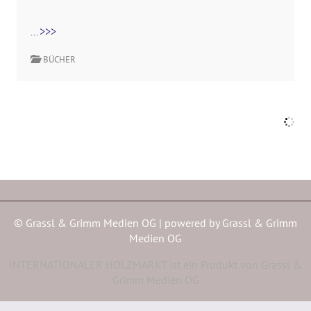
>>>
...
BÜCHER
MEIN ERSTES
WALDSTÜCK
Ein Stück eigener
Wald ist schön,
aber wie findet
man die passende
Parzelle und wie
nutzt man sie?
Forstwirt und
Erfolgsautor Peter
Wohlleben erklärt
in diesem Ratgeber für Einsteiger den Weg zum Waldbesitzer.
>>>
...