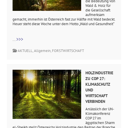
die Bedeutung von
Wald & Holz für
die Gesellschaft
aufmerksam
gemacht, immerhin ist Österreich fast zur Hälfte mit Wald bedeckt.
Heuer steht diese Woche unter dem Motto „Wald und Gesundheit“
>>>
...
AKTUELL
,
Allgemein
,
FORSTWIRTSCHAFT
HOLZINDUSTRIE
ZU COP 27:
KLIMASCHUTZ
UND
WIRTSCHAFT
VERBINDEN
Anlässlich der UN-
Klimakonferenz
COP 27 im
ägyptischen Sharm
el-Sheikh stellt Österreichs Holzindustrie den Beitrag der Branche