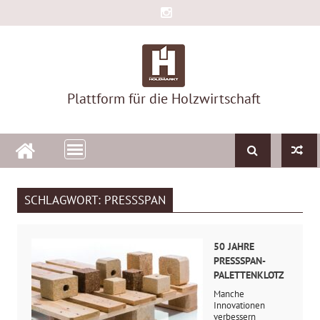
Skip
to
content
Plattform für die Holzwirtschaft
SCHLAGWORT:
PRESSSPAN
50 JAHRE
PRESSSPAN-
PALETTENKLOTZ
Manche
Innovationen
verbessern