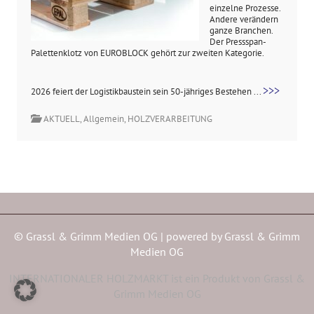
einzelne Prozesse.
Andere verändern
ganze Branchen.
Der Pressspan-
Palettenklotz von EUROBLOCK gehört zur zweiten Kategorie.
>>>
2026 feiert der Logistikbaustein sein 50-jähriges Bestehen ...
AKTUELL
,
Allgemein
,
HOLZVERARBEITUNG
© Grassl & Grimm Medien OG | powered by
Grassl & Grimm
Medien OG
INTERNATIONALER HOLZMARKT ist ein Produkt von Grassl &
Grimm Medien OG