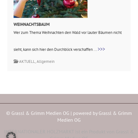
WEIHNACHTSBAUM
Wer zum Thema Weihnachten den Wald vor lauter Bäumen nicht
>>>
sieht, kann sich hier den Durchblick verschaffen ...
AKTUELL
,
Allgemein
© Grassl & Grimm Medien OG | powered by
Grassl & Grimm
Medien OG
INTERNATIONALER HOLZMARKT ist ein Produkt von Grassl &