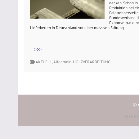
decken. Schon in
Produktion bei e
Palettenhersteller
Bundesverband Ho
Exportverpackung
Lieferketten in Deutschland vor einer massiven Störung.
>>>
...
AKTUELL
,
Allgemein
,
HOLZVERARBEITUNG
© 
INTERN