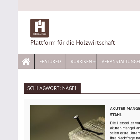
Skip
to
content
Plattform für die Holzwirtschaft
FEATURED
RUBRIKEN
VERANSTALTUNGE
SCHLAGWORT:
NÄGEL
AKUTER MANGE
STAHL
Die Hersteller vo
akuten Mangel an 
seien erste Unte
ihre Nachfrage n