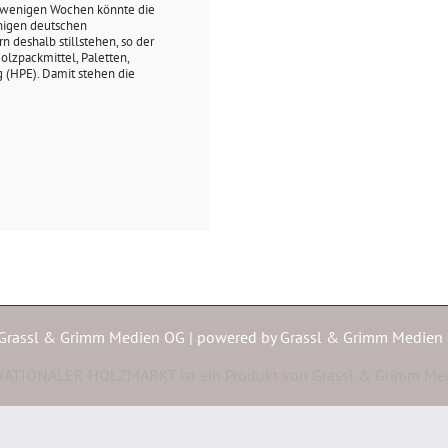
 wenigen Wochen könnte die
inigen deutschen
n deshalb stillstehen, so der
lzpackmittel, Paletten,
 (HPE). Damit stehen die
Grassl & Grimm Medien OG | powered by
Grassl & Grimm Medien
ATIONALER HOLZMARKT ist ein Produkt von Grassl & Grimm Me