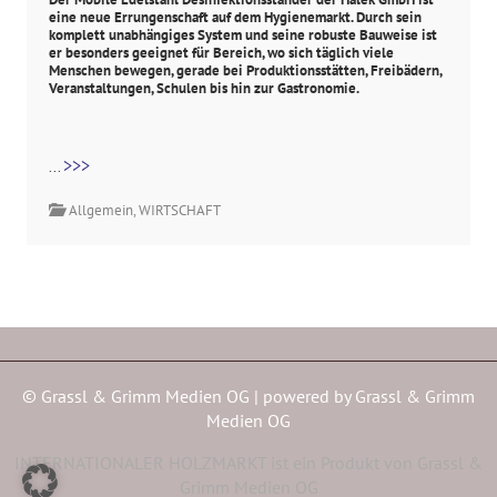
eine neue Errungenschaft auf dem Hygienemarkt. Durch sein
komplett unabhängiges System und seine robuste Bauweise ist
er besonders geeignet für Bereich, wo sich täglich viele
Menschen bewegen, gerade bei Produktionsstätten, Freibädern,
Veranstaltungen, Schulen bis hin zur Gastronomie.
>>>
...
Allgemein
,
WIRTSCHAFT
© Grassl & Grimm Medien OG | powered by
Grassl & Grimm
Medien OG
INTERNATIONALER HOLZMARKT ist ein Produkt von Grassl &
Grimm Medien OG