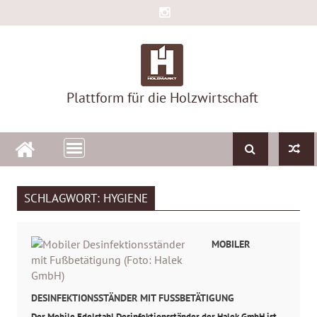
Skip
to
content
Plattform für die Holzwirtschaft
SCHLAGWORT:
HYGIENE
MOBILER
DESINFEKTIONSSTÄNDER MIT FUSSBETÄTIGUNG
Der Mobile Edelstahl Desinfektionsständer der Halek GmbH ist